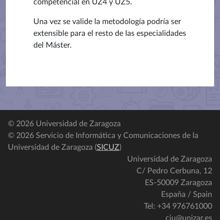
competencial en UZ4 y UZ5.
Una vez se valide la metodología podría ser
extensible para el resto de las especialidades
del Máster.
© 2026 Universidad de Zaragoza
© 2026 Servicio de Informática y Comunicaciones de la
Universidad de Zaragoza (
SICUZ
)
Universidad de Zaragoza
C/ Pedro Cerbuna, 12
ES-50009 Zaragoza
España / Spain
Tel: +34 976761000
ciu@unizar.es