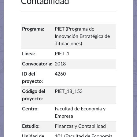
Contabilidad
Programa
:
PIET (Programa de
Innovación Estratégica de
Titulaciones)
Línea
:
PIET_1
Convocatoria
:
2018
ID del
4260
proyecto
:
Código del
PIET_18_153
proyecto
:
Centro
:
Facultad de Economía y
Empresa
Estudio
:
Finanzas y Contabilidad
Unidad de
101 (Facultad de Economía