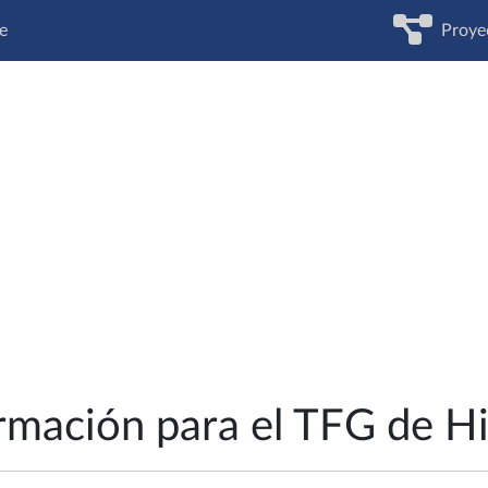
e
Proye
mación para el TFG de His