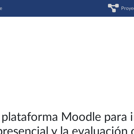
e
Proye
a plataforma Moodle para i
resencial y la evaluación 