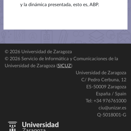
y la dinámica presentada, esto es, ABP.
© 2026 Universidad de Zaragoza
© 2026 Servicio de Informática y Comunicaciones de la
Universidad de Zaragoza (
SICUZ
)
Universidad de Zaragoza
C/ Pedro Cerbuna, 12
ES-50009 Zaragoza
España / Spain
Tel: +34 976761000
ciu@unizar.es
Q-5018001-G