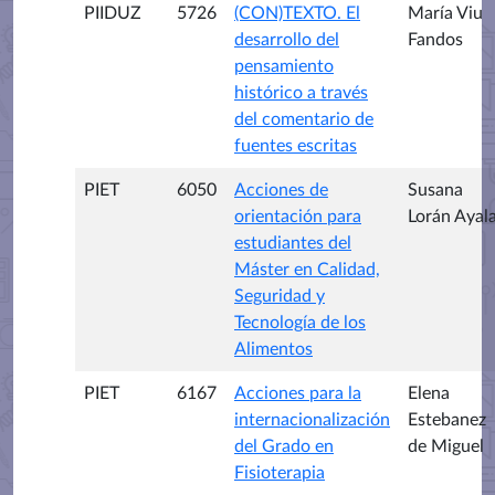
PIIDUZ
5726
(CON)TEXTO. El
María Viu
desarrollo del
Fandos
pensamiento
histórico a través
del comentario de
fuentes escritas
PIET
6050
Acciones de
Susana
orientación para
Lorán Ayal
estudiantes del
Máster en Calidad,
Seguridad y
Tecnología de los
Alimentos
PIET
6167
Acciones para la
Elena
internacionalización
Estebanez
del Grado en
de Miguel
Fisioterapia