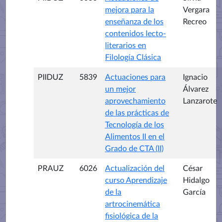
mejora para la
Vergara
enseñanza de los
Recreo
contenidos lecto-
literarios en
Filología Clásica
PIIDUZ
5839
Actuaciones para
Ignacio
un mejor
Álvarez
aprovechamiento
Lanzarote
de las prácticas de
Tecnología de los
Alimentos II en el
Grado de CTA (II)
PRAUZ
6026
Actualización del
César
curso Aprendizaje
Hidalgo
de la
García
artrocinemática
fisiológica de la