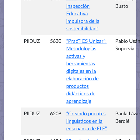
Inspección
Busto
Educativa
impulsora de la
sostenibilidad"
PIIDUZ
5630
"PracTICS Unizar":
Pablo Usá
Metodologías
Supervía
activas y
herramientas
digitales en la
elaboración de
productos
didácticos de
aprendizaje
PIIDUZ
6209
“Creando puentes
Paula Láza
lingüísticos en la
Berdié
enseñanza de ELE”