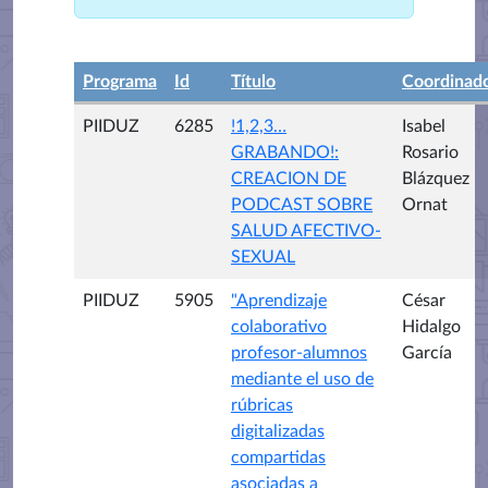
Programa
Id
Título
Coordinad
PIIDUZ
6285
!1,2,3…
Isabel
GRABANDO!:
Rosario
CREACION DE
Blázquez
PODCAST SOBRE
Ornat
SALUD AFECTIVO-
SEXUAL
PIIDUZ
5905
"Aprendizaje
César
colaborativo
Hidalgo
profesor-alumnos
García
mediante el uso de
rúbricas
digitalizadas
compartidas
asociadas a