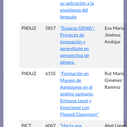
su aplicación a la
enseñanza del
lenguaje
PIIDUZ
5817
"Espacio GENIA":
Eva María
Proyecto de
Jiménez
innovación y
Andújar
aprendizaje en
perspectiva de
género.
PIIDUZ
6155
"Formación en
Rut María
Manejo de
Giménez
Agresiones en el
Ramírez
ámbito sanitario:
Enfoque Legal y
Emocional con
Flipped Classroom"
PICT
6067
"Hacia una
Abel López