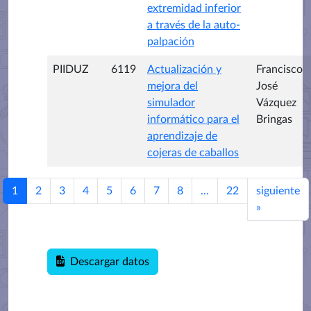
extremidad inferior
a través de la auto-
palpación
PIIDUZ
6119
Actualización y
Francisco
mejora del
José
simulador
Vázquez
informático para el
Bringas
aprendizaje de
cojeras de caballos
1
2
3
4
5
6
7
8
...
22
siguiente
»
Descargar datos