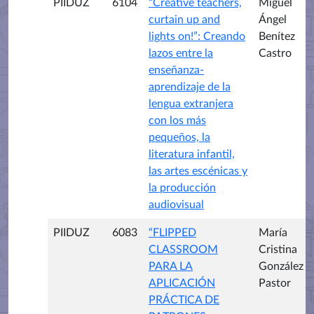
PIIDUZ
6104
“Creative teachers,
Miguel
curtain up and
Ángel
lights on!”: Creando
Benítez
lazos entre la
Castro
enseñanza-
aprendizaje de la
lengua extranjera
con los más
pequeños, la
literatura infantil,
las artes escénicas y
la producción
audiovisual
PIIDUZ
6083
“FLIPPED
María
CLASSROOM
Cristina
PARA LA
González
APLICACIÓN
Pastor
PRÁCTICA DE