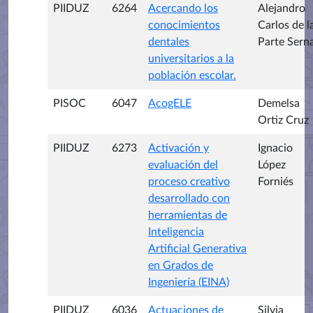
PIIDUZ
6264
Acercando los
Alejandro
conocimientos
Carlos de l
dentales
Parte Sern
universitarios a la
población escolar.
PISOC
6047
AcogELE
Demelsa
Ortiz Cruz
PIIDUZ
6273
Activación y
Ignacio
evaluación del
López
proceso creativo
Forniés
desarrollado con
herramientas de
Inteligencia
Artificial Generativa
en Grados de
Ingeniería (EINA)
PIIDUZ
6036
Actuaciones de
Silvia