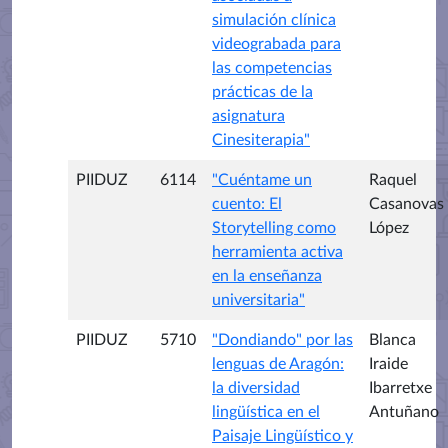
simulación clínica
videograbada para
las competencias
prácticas de la
asignatura
Cinesiterapia"
PIIDUZ
6114
"Cuéntame un
Raquel
cuento: El
Casanovas
Storytelling como
López
herramienta activa
en la enseñanza
universitaria"
PIIDUZ
5710
"Dondiando" por las
Blanca
lenguas de Aragón:
Iraide
la diversidad
Ibarretxe
lingüística en el
Antuñano
Paisaje Lingüístico y