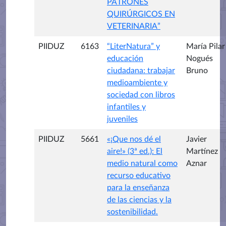
PATRONES
QUIRÚRGICOS EN
VETERINARIA”
PIIDUZ
6163
“LiterNatura” y
María Pilar
educación
Nogués
ciudadana: trabajar
Bruno
medioambiente y
sociedad con libros
infantiles y
juveniles
PIIDUZ
5661
«¡Que nos dé el
Javier
aire!» (3ª ed.): El
Martínez
medio natural como
Aznar
recurso educativo
para la enseñanza
de las ciencias y la
sostenibilidad.