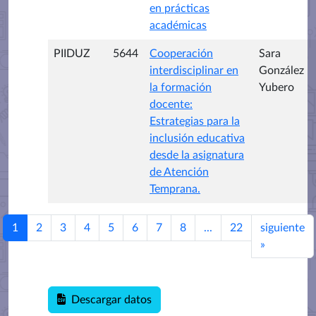
en prácticas
académicas
PIIDUZ
5644
Cooperación
Sara
interdisciplinar en
González
la formación
Yubero
docente:
Estrategias para la
inclusión educativa
desde la asignatura
de Atención
Temprana.
1
2
3
4
5
6
7
8
...
22
siguiente
»
Descargar datos