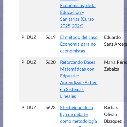
Económicas, de la
Educación y
Sanitarias (Curso
2025-2026)
PIIDUZ
5619
El método del caso:
Eduardo
Economía para no
Sanz Arceg
economistas
PIIDUZ
5620
Reforzando Bases
María Pére
Matemáticas con
Zabalza
Edpuzzle:
Aprendizaje Activo
en Sistemas
Lineales
PIIDUZ
5623
Efectividad de la
Bárbara
liga de debate
Oliván
como metodología
Blazquez