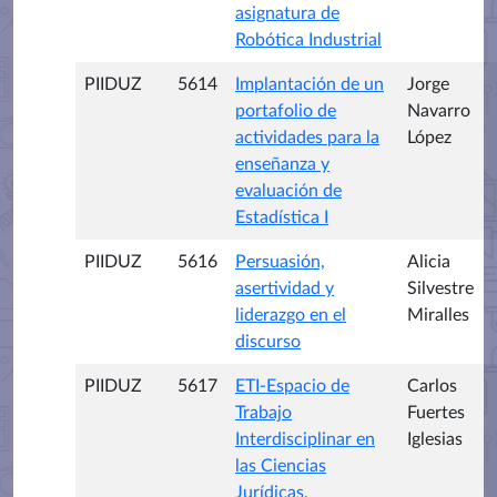
asignatura de
Robótica Industrial
PIIDUZ
5614
Implantación de un
Jorge
portafolio de
Navarro
actividades para la
López
enseñanza y
evaluación de
Estadística I
PIIDUZ
5616
Persuasión,
Alicia
asertividad y
Silvestre
liderazgo en el
Miralles
discurso
PIIDUZ
5617
ETI-Espacio de
Carlos
Trabajo
Fuertes
Interdisciplinar en
Iglesias
las Ciencias
Jurídicas,