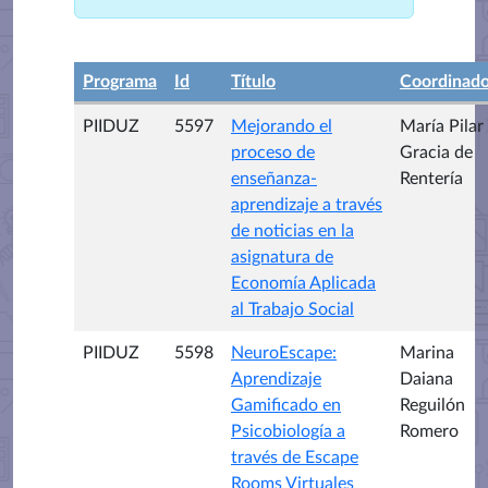
Programa
Id
Título
Coordinado
PIIDUZ
5597
Mejorando el
María Pilar
proceso de
Gracia de
enseñanza-
Rentería
aprendizaje a través
de noticias en la
asignatura de
Economía Aplicada
al Trabajo Social
PIIDUZ
5598
NeuroEscape:
Marina
Aprendizaje
Daiana
Gamificado en
Reguilón
Psicobiología a
Romero
través de Escape
Rooms Virtuales