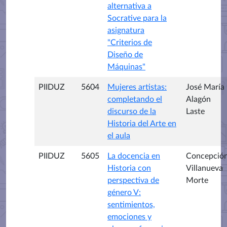
alternativa a
Socrative para la
asignatura
"Criterios de
Diseño de
Máquinas"
PIIDUZ
5604
Mujeres artistas:
José María
completando el
Alagón
discurso de la
Laste
Historia del Arte en
el aula
PIIDUZ
5605
La docencia en
Concepció
Historia con
Villanueva
perspectiva de
Morte
género V:
sentimientos,
emociones y