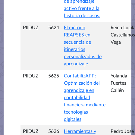
de aprendizaje
activo frente a la
historia de casos.
PIIDUZ
5624
El método
Reina Lucil
REAPSES en
Castellanos
secuencia de
Vega
itinerarios
personalizados de
aprendizaje
PIIDUZ
5625
ContabilizAPP:
Yolanda
Optimización del
Fuertes
aprendizaje en
Callén
contabilidad
financiera mediante
tecnologías
digitales
PIIDUZ
5626
Herramientas y
Pedro José