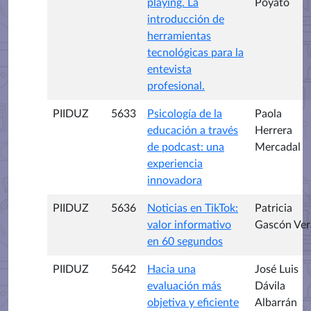
playing. La
Poyato
introducción de
herramientas
tecnológicas para la
entevista
profesional.
PIIDUZ
5633
Psicología de la
Paola
educación a través
Herrera
de podcast: una
Mercadal
experiencia
innovadora
PIIDUZ
5636
Noticias en TikTok:
Patricia
valor informativo
Gascón Ver
en 60 segundos
PIIDUZ
5642
Hacia una
José Luis
evaluación más
Dávila
objetiva y eficiente
Albarrán