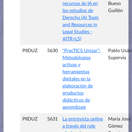
recursos de IA en
Bueso
los estudios de
Guillén
Derecho (AI Tools
and Resources in
Legal Studies -
AITR+LS)
PIIDUZ
5630
"PracTICS Unizar":
Pablo Usán
Metodologías
Supervía
activas y
herramientas
digitales en la
elaboración de
productos
didácticos de
aprendizaje
PIIDUZ
5631
La entrevista online
María José
a través del role
Gómez