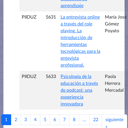
aprendizaje
PIIDUZ
5631
La entrevista online
María José
a través del role
Gómez
playing. La
Poyato
introducción de
herramientas
tecnológicas para la
entevista
profesional.
PIIDUZ
5633
Psicología de la
Paola
educación a través
Herrera
de podcast: una
Mercadal
experiencia
innovadora
1
2
3
4
5
6
7
8
...
22
siguiente
»