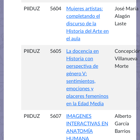
PIIDUZ
5604
Mujeres artistas:
José María
completando el
Alagón
discurso de la
Laste
Historia del Arte en
el aula
PIIDUZ
5605
La docencia en
Concepció
Historia con
Villanueva
perspectiva de
Morte
género V:
sentimientos,
emociones y
placeres femeninos
en la Edad Media
PIIDUZ
5607
IMAGENES
Alberto
INTERACTIVAS EN
García
ANATOMÍA
Barrios
HUMANA