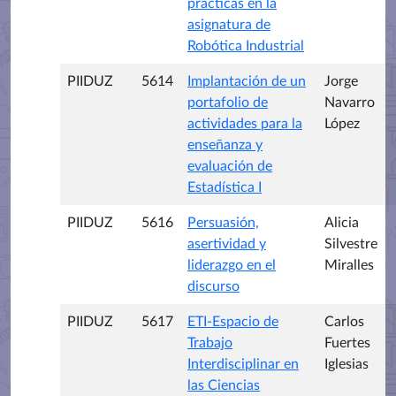
prácticas en la
asignatura de
Robótica Industrial
PIIDUZ
5614
Implantación de un
Jorge
portafolio de
Navarro
actividades para la
López
enseñanza y
evaluación de
Estadística I
PIIDUZ
5616
Persuasión,
Alicia
asertividad y
Silvestre
liderazgo en el
Miralles
discurso
PIIDUZ
5617
ETI-Espacio de
Carlos
Trabajo
Fuertes
Interdisciplinar en
Iglesias
las Ciencias