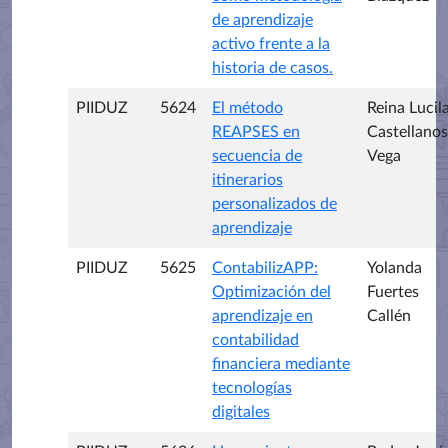
de aprendizaje
activo frente a la
historia de casos.
PIIDUZ
5624
El método
Reina Lucil
REAPSES en
Castellanos
secuencia de
Vega
itinerarios
personalizados de
aprendizaje
PIIDUZ
5625
ContabilizAPP:
Yolanda
Optimización del
Fuertes
aprendizaje en
Callén
contabilidad
financiera mediante
tecnologías
digitales