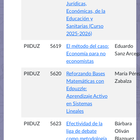
Jurídicas,
Económicas, de la
Educación y
Sanitarias (Curso
2025-2026)
PIIDUZ
5619
El método del caso:
Eduardo
Economía para no
Sanz Arceg
economistas
PIIDUZ
5620
Reforzando Bases
María Pére
Matemáticas con
Zabalza
Edpuzzle:
Aprendizaje Activo
en Sistemas
Lineales
PIIDUZ
5623
Efectividad de la
Bárbara
liga de debate
Oliván
como metodología
Blazquez