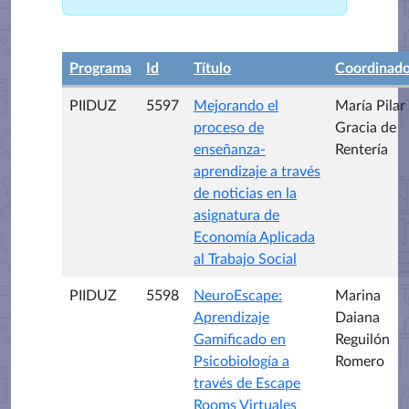
Programa
Id
Título
Coordinado
PIIDUZ
5597
Mejorando el
María Pilar
proceso de
Gracia de
enseñanza-
Rentería
aprendizaje a través
de noticias en la
asignatura de
Economía Aplicada
al Trabajo Social
PIIDUZ
5598
NeuroEscape:
Marina
Aprendizaje
Daiana
Gamificado en
Reguilón
Psicobiología a
Romero
través de Escape
Rooms Virtuales