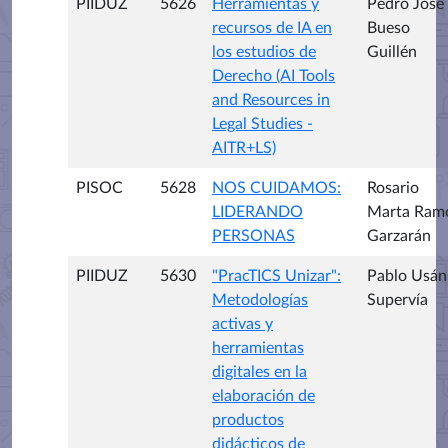
PIIDUZ
5626
Herramientas y
Pedro José
recursos de IA en
Bueso
los estudios de
Guillén
Derecho (AI Tools
and Resources in
Legal Studies -
AITR+LS)
PISOC
5628
NOS CUIDAMOS:
Rosario
LIDERANDO
Marta Ram
PERSONAS
Garzarán
PIIDUZ
5630
"PracTICS Unizar":
Pablo Usán
Metodologías
Supervía
activas y
herramientas
digitales en la
elaboración de
productos
didácticos de