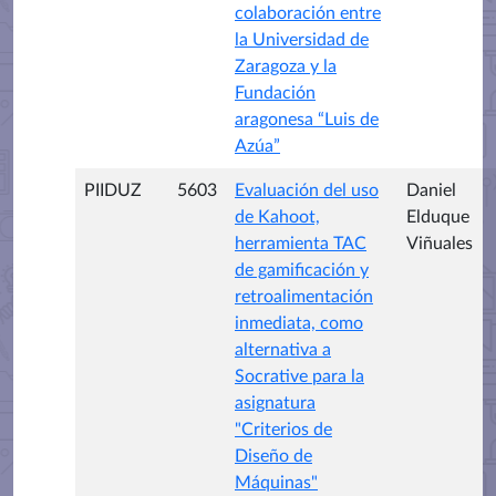
colaboración entre
la Universidad de
Zaragoza y la
Fundación
aragonesa “Luis de
Azúa”
PIIDUZ
5603
Evaluación del uso
Daniel
de Kahoot,
Elduque
herramienta TAC
Viñuales
de gamificación y
retroalimentación
inmediata, como
alternativa a
Socrative para la
asignatura
"Criterios de
Diseño de
Máquinas"