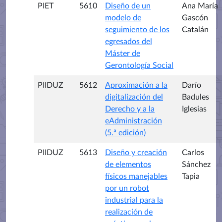
PIET
5610
Diseño de un
Ana María
modelo de
Gascón
seguimiento de los
Catalán
egresados del
Máster de
Gerontología Social
PIIDUZ
5612
Aproximación a la
Darío
digitalización del
Badules
Derecho y a la
Iglesias
eAdministración
(5.ª edición)
PIIDUZ
5613
Diseño y creación
Carlos
de elementos
Sánchez
físicos manejables
Tapia
por un robot
industrial para la
realización de