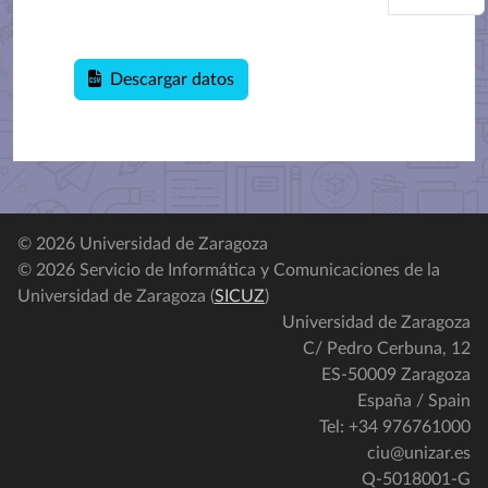
Descargar datos
© 2026 Universidad de Zaragoza
© 2026 Servicio de Informática y Comunicaciones de la
Universidad de Zaragoza (
SICUZ
)
Universidad de Zaragoza
C/ Pedro Cerbuna, 12
ES-50009 Zaragoza
España / Spain
Tel: +34 976761000
ciu@unizar.es
Q-5018001-G