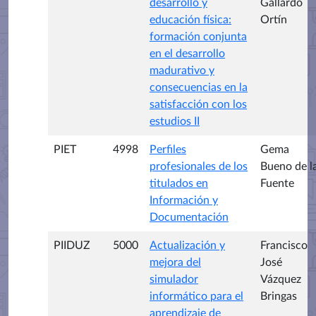
desarrollo y
Gallardo
educación física:
Ortín
formación conjunta
en el desarrollo
madurativo y
consecuencias en la
satisfacción con los
estudios II
PIET
4998
Perfiles
Gema
profesionales de los
Bueno de l
titulados en
Fuente
Información y
Documentación
PIIDUZ
5000
Actualización y
Francisco
mejora del
José
simulador
Vázquez
informático para el
Bringas
aprendizaje de