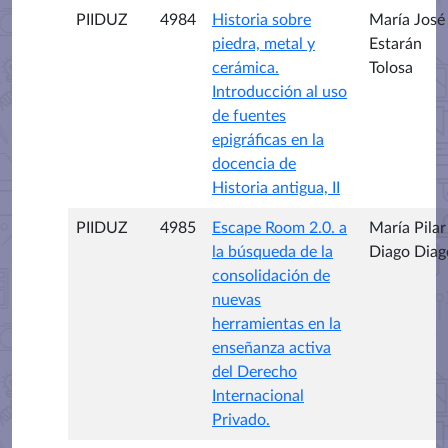
PIIDUZ
4984
Historia sobre
María José
piedra, metal y
Estarán
cerámica.
Tolosa
Introducción al uso
de fuentes
epigráficas en la
docencia de
Historia antigua, II
PIIDUZ
4985
Escape Room 2.0. a
María Pilar
la búsqueda de la
Diago Diag
consolidación de
nuevas
herramientas en la
enseñanza activa
del Derecho
Internacional
Privado.