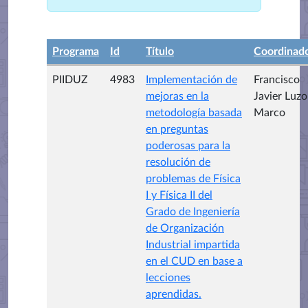
Programa
Id
Título
Coordinad
PIIDUZ
4983
Implementación de
Francisco
mejoras en la
Javier Luz
metodología basada
Marco
en preguntas
poderosas para la
resolución de
problemas de Física
I y Física II del
Grado de Ingeniería
de Organización
Industrial impartida
en el CUD en base a
lecciones
aprendidas.