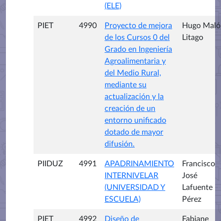
(ELE)
PIET
4990
Proyecto de mejora
Hugo Maló
de los Cursos 0 del
Litago
Grado en Ingeniería
Agroalimentaria y
del Medio Rural,
mediante su
actualización y la
creación de un
entorno unificado
dotado de mayor
difusión.
PIIDUZ
4991
APADRINAMIENTO
Francisco
INTERNIVELAR
José
(UNIVERSIDAD Y
Lafuente
ESCUELA)
Pérez
PIET
4992
Diseño de
Fabiane