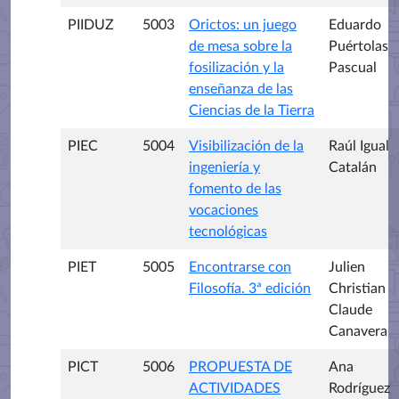
PIIDUZ
5003
Orictos: un juego
Eduardo
de mesa sobre la
Puértolas
fosilización y la
Pascual
enseñanza de las
Ciencias de la Tierra
PIEC
5004
Visibilización de la
Raúl Igual
ingeniería y
Catalán
fomento de las
vocaciones
tecnológicas
PIET
5005
Encontrarse con
Julien
Filosofía. 3ª edición
Christian
Claude
Canavera
PICT
5006
PROPUESTA DE
Ana
ACTIVIDADES
Rodríguez