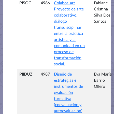
PISOC
4986
Colabor_art
Fabiane
Proyecto de arte
Cristina
colaborativo,
Silva Dos
diálogo
Santos
transdisciplinar
entre la práctica
artística y la
comunidad en un
proceso de
transformación
social.
PIIDUZ
4987
Diseño de
Eva María
estrategias e
Barrio
instrumentos de
Ollero
evaluación
formativa
(coevaluación y
autoevaluación)