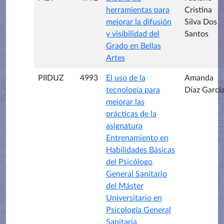
herramientas para
Cristina
mejorar la difusión
Silva Dos
y visibilidad del
Santos
Grado en Bellas
Artes
PIIDUZ
4993
El uso de la
Amanda
tecnología para
Díaz Garcí
mejorar las
prácticas de la
asignatura
Entrenamiento en
Habilidades Básicas
del Psicólogo
General Sanitario
del Máster
Universitario en
Psicología General
Sanitaria