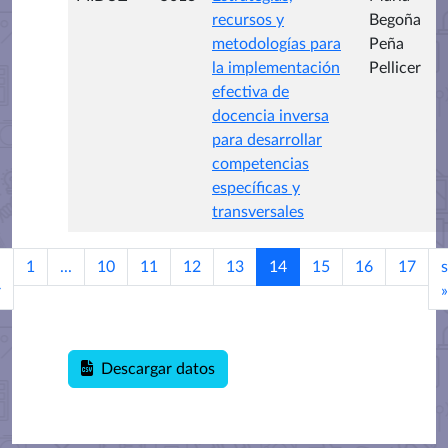
recursos y
Begoña
metodologías para
Peña
la implementación
Pellicer
efectiva de
docencia inversa
para desarrollar
competencias
específicas y
transversales
1
...
10
11
12
13
14
15
16
17
s
r
»
Descargar datos