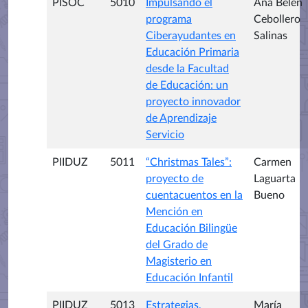
PISOC
5010
Impulsando el
Ana Belén
programa
Cebollero
Ciberayudantes en
Salinas
Educación Primaria
desde la Facultad
de Educación: un
proyecto innovador
de Aprendizaje
Servicio
PIIDUZ
5011
“Christmas Tales”:
Carmen
proyecto de
Laguarta
cuentacuentos en la
Bueno
Mención en
Educación Bilingüe
del Grado de
Magisterio en
Educación Infantil
PIIDUZ
5013
Estrategias,
María