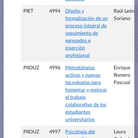
PIET
4994
Diseño y
Raúl León
formalización de un
Soriano
proceso integral de
seguimiento de
egresados e
inserción
profesional
PIIDUZ
4996
Metodologías
Enrique
activas y nuevas
Romero
tecnologías para
Pascual
fomentar y mejorar
el trabajo
colaborativo de los
estudiantes
universitarios
PIIDUZ
4997
Psicología del
Laura