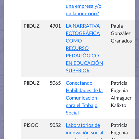
una empresa y/o
un laboratorio?
PIIDUZ
4901
LA NARRATIVA
Paula
FOTOGRÁFICA
González
COMO
Granados
RECURSO
PEDAGÓGICO
EN EDUCACIÓN
SUPERIOR
PIIDUZ
5065
Conectando
Patricia
Habilidades de la
Eugenia
Comunicación
Almaguer
para el Trabajo
Kalixto
Social
PISOC
5052
Laboratorios de
Patricia
innovación social
Eugenia