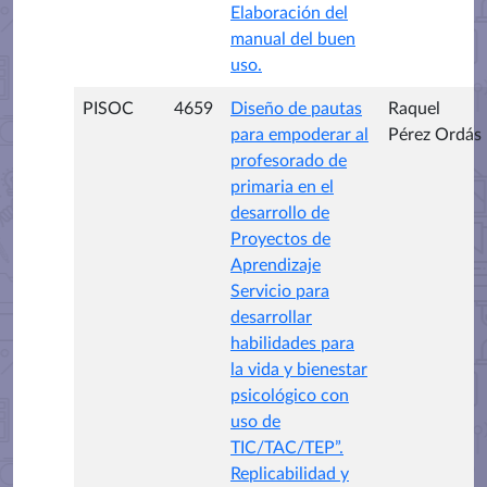
Elaboración del
manual del buen
uso.
PISOC
4659
Diseño de pautas
Raquel
para empoderar al
Pérez Ordás
profesorado de
primaria en el
desarrollo de
Proyectos de
Aprendizaje
Servicio para
desarrollar
habilidades para
la vida y bienestar
psicológico con
uso de
TIC/TAC/TEP”.
Replicabilidad y