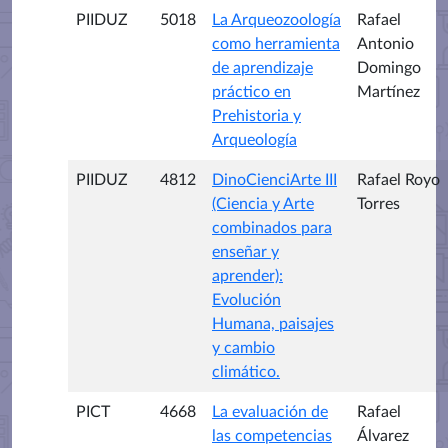
PIIDUZ
5018
La Arqueozoología
Rafael
como herramienta
Antonio
de aprendizaje
Domingo
práctico en
Martínez
Prehistoria y
Arqueología
PIIDUZ
4812
DinoCienciArte III
Rafael Royo
(Ciencia y Arte
Torres
combinados para
enseñar y
aprender):
Evolución
Humana, paisajes
y cambio
climático.
PICT
4668
La evaluación de
Rafael
las competencias
Álvarez