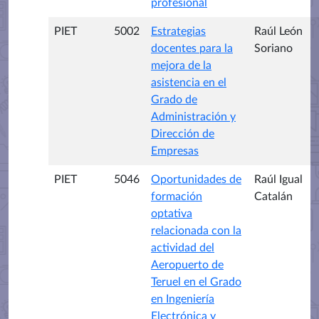
profesional
PIET
5002
Estrategias
Raúl León
docentes para la
Soriano
mejora de la
asistencia en el
Grado de
Administración y
Dirección de
Empresas
PIET
5046
Oportunidades de
Raúl Igual
formación
Catalán
optativa
relacionada con la
actividad del
Aeropuerto de
Teruel en el Grado
en Ingeniería
Electrónica y