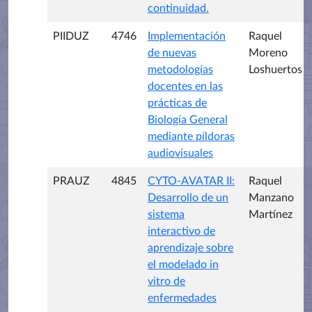
continuidad.
PIIDUZ
4746
Implementación
Raquel
de nuevas
Moreno
metodologías
Loshuertos
docentes en las
prácticas de
Biología General
mediante píldoras
audiovisuales
PRAUZ
4845
CYTO-AVATAR II:
Raquel
Desarrollo de un
Manzano
sistema
Martínez
interactivo de
aprendizaje sobre
el modelado in
vitro de
enfermedades