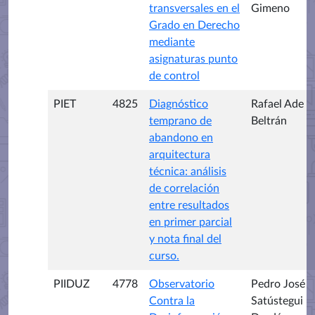
transversales en el
Gimeno
Grado en Derecho
mediante
asignaturas punto
de control
PIET
4825
Diagnóstico
Rafael Ade
temprano de
Beltrán
abandono en
arquitectura
técnica: análisis
de correlación
entre resultados
en primer parcial
y nota final del
curso.
PIIDUZ
4778
Observatorio
Pedro José
Contra la
Satústegui