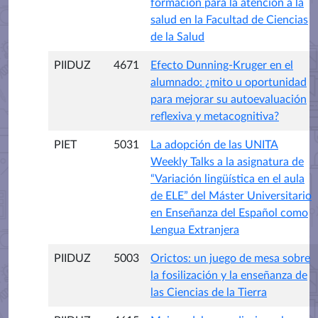
formación para la atención a la
salud en la Facultad de Ciencias
de la Salud
PIIDUZ
4671
Efecto Dunning-Kruger en el
alumnado: ¿mito u oportunidad
para mejorar su autoevaluación
reflexiva y metacognitiva?
PIET
5031
La adopción de las UNITA
Weekly Talks a la asignatura de
“Variación lingüística en el aula
de ELE” del Máster Universitario
en Enseñanza del Español como
Lengua Extranjera
PIIDUZ
5003
Orictos: un juego de mesa sobre
la fosilización y la enseñanza de
las Ciencias de la Tierra