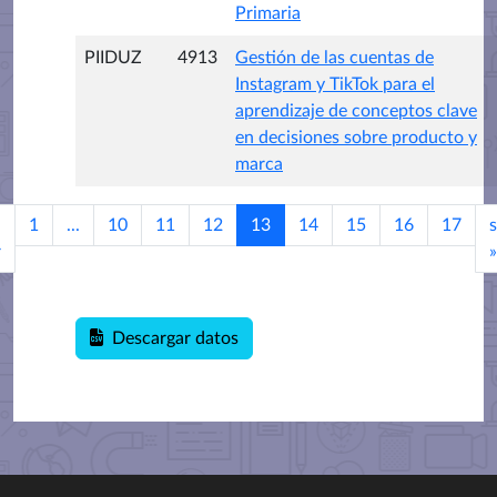
Primaria
PIIDUZ
4913
Gestión de las cuentas de
Instagram y TikTok para el
aprendizaje de conceptos clave
en decisiones sobre producto y
marca
1
...
10
11
12
13
14
15
16
17
s
r
»
Descargar datos