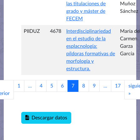
las titulaciones de
Muñoz
grado y máster de
Sánchez
FECEM
PIIDUZ
4678
Interdisciplinariedad
María de
en el estudio de la
Carmen
esplacnología:
Garza
píldoras formativas de
García
morfología y
estructura.
1
...
4
5
6
7
8
9
...
17
sigui
erior
»
Descargar datos