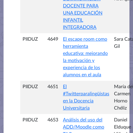
DOCENTE PARA
UNA EDUCACIÓN
INFANTIL
INTEGRADORA
PIIDUZ
4649
El escape room como
Sara Cat
herramienta
Gil
educativa: mejorando
la motivación y
experiencia de los
alumnos en el aula
PIIDUZ
4651
El
María de
#Twitterparalingüistas
Carmen
en la Docencia
Horno
Universitaria
Chéliz
PIIDUZ
4653
Análisis del uso del
Daniel
ADD/Moodle como
Elduque