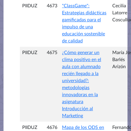
PIIDUZ
4673
"ClassGame":
Cecilia
Estrategias didácticas
Latorre
gamificadas para el
Coscullu
impulso de una
educación sostenible
de calidad
PIIDUZ
4675
¿Cómo generar un
María Jo
clima positivo en el
Barlés
aula con alumnado
Arizón
recién llegado a la
universidad?:
metodologías
innovadoras en la
asignatura
Introducción al
Marketing
PIIDUZ
4676
Mapa de los ODS en
Fernand