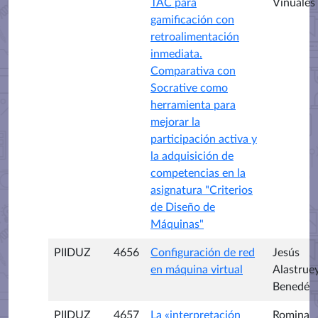
TAC para
Viñuales
gamificación con
retroalimentación
inmediata.
Comparativa con
Socrative como
herramienta para
mejorar la
participación activa y
la adquisición de
competencias en la
asignatura "Criterios
de Diseño de
Máquinas"
PIIDUZ
4656
Configuración de red
Jesús
en máquina virtual
Alastrue
Benedé
PIIDUZ
4657
La «interpretación
Romina