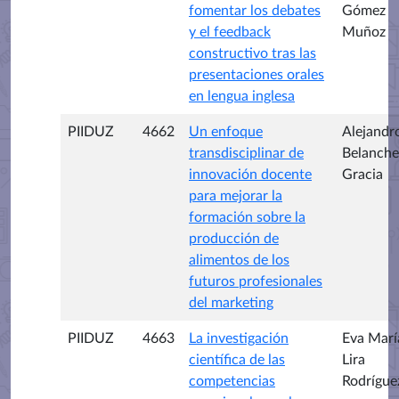
fomentar los debates
Gómez
y el feedback
Muñoz
constructivo tras las
presentaciones orales
en lengua inglesa
PIIDUZ
4662
Un enfoque
Alejandr
transdisciplinar de
Belanche
innovación docente
Gracia
para mejorar la
formación sobre la
producción de
alimentos de los
futuros profesionales
del marketing
PIIDUZ
4663
La investigación
Eva Marí
científica de las
Lira
competencias
Rodrígue