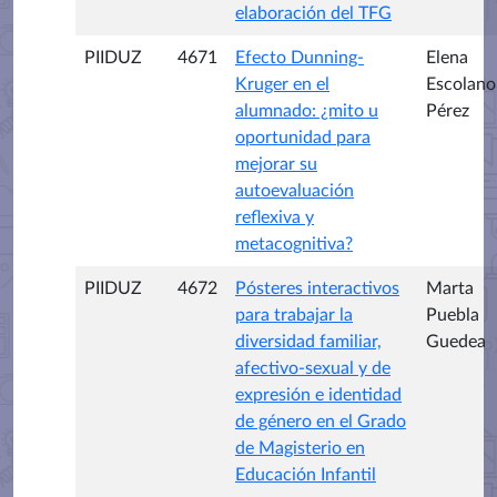
elaboración del TFG
PIIDUZ
4671
Efecto Dunning-
Elena
Kruger en el
Escolano
alumnado: ¿mito u
Pérez
oportunidad para
mejorar su
autoevaluación
reflexiva y
metacognitiva?
PIIDUZ
4672
Pósteres interactivos
Marta
para trabajar la
Puebla
diversidad familiar,
Guedea
afectivo-sexual y de
expresión e identidad
de género en el Grado
de Magisterio en
Educación Infantil