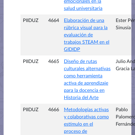
emocionales en la
salud universitaria
PIIDUZ
4664
Elaboración de una
Ester Pé
rúbrica visual para la
Sinusía
evaluación de
trabajos STEAM en el
GIDIDP
PIIDUZ
4665
Diseño de rutas
Julio An
culturales alternativas
Gracia L
como herramienta
activa de aprendizaje
para la docencia en
Historia del Arte
PIIDUZ
4666
Metodologías activas
Pablo
y colaborativas como
Palomer
estímulo en el
Fernánde
proceso de