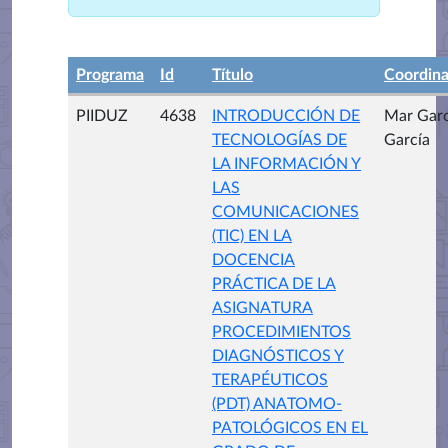
Programa
Id
Título
Coordin
PIIDUZ
4638
INTRODUCCIÓN DE
Mar Garc
TECNOLOGÍAS DE
García
LA INFORMACIÓN Y
LAS
COMUNICACIONES
(TIC) EN LA
DOCENCIA
PRÁCTICA DE LA
ASIGNATURA
PROCEDIMIENTOS
DIAGNÓSTICOS Y
TERAPÉUTICOS
(PDT) ANATOMO-
PATOLÓGICOS EN EL