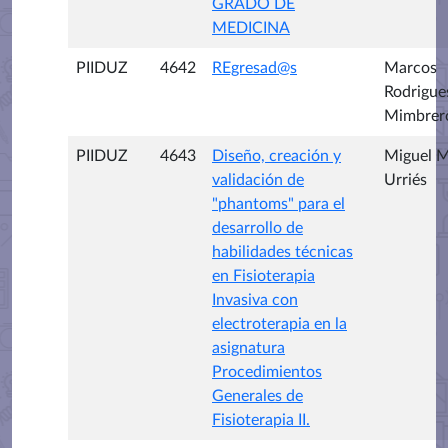
GRADO DE
MEDICINA
PIIDUZ
4642
REgresad@s
Marcos
Rodrigue
Mimbrer
PIIDUZ
4643
Diseño, creación y
Miguel M
validación de
Urriés
"phantoms" para el
desarrollo de
habilidades técnicas
en Fisioterapia
Invasiva con
electroterapia en la
asignatura
Procedimientos
Generales de
Fisioterapia II.