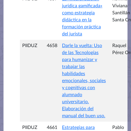
jurídica gamificada»
Viviana
como estrategia
Santillán
didáctica en la
Santa Cr
formación práctica
del jurista
PIIDUZ
4658
Darle la vuelta: Uso
Raquel
de las Tecnologías
Pérez Or
para humanizar y
trabajar las
habilidades
emocionales, sociales
y cognitivas con
alumnado
universitario.
Elaboración del
manual del buen uso.
PIIDUZ
4661
Estrategias para
Pablo