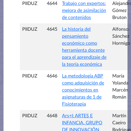
PIIDUZ
4644
Trabajo con expertos:
Alejandr
mejora de asimilación
Gómez
de contenidos
Bruton
PIIDUZ
4645
La historia del
Alfonso
pensamiento
Sánchez
económico como
Hormigo
herramienta docente
para el aprendizaje de
la teoría económica
PIIDUZ
4646
La metodología ABP
María
como adquisición de
Yolanda
conocimientos en
Marcén
asignaturas de 1 de
Román
Fisioterapia
PIIDUZ
4648
Ars+I: ARTES E
Martín
INFANCIA. GRUPO
Caeiro
DE INNOVACIÓN
Rodrígue