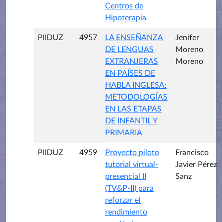
Centros de
Hipoterapia
PIIDUZ
4957
LA ENSEÑANZA
Jenifer
DE LENGUAS
Moreno
EXTRANJERAS
Moreno
EN PAÍSES DE
HABLA INGLESA:
METODOLOGÍAS
EN LAS ETAPAS
DE INFANTIL Y
PRIMARIA
PIIDUZ
4959
Proyecto piloto
Francisco
tutorial virtual-
Javier Pérez
presencial II
Sanz
(TV&P-II) para
reforzar el
rendimiento