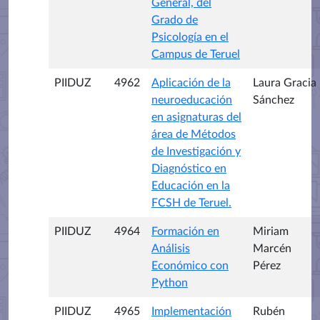
General, del
Grado de
Psicología en el
Campus de Teruel
PIIDUZ
4962
Aplicación de la
Laura Gracia
neuroeducación
Sánchez
en asignaturas del
área de Métodos
de Investigación y
Diagnóstico en
Educación en la
FCSH de Teruel.
PIIDUZ
4964
Formación en
Miriam
Análisis
Marcén
Económico con
Pérez
Python
PIIDUZ
4965
Implementación
Rubén