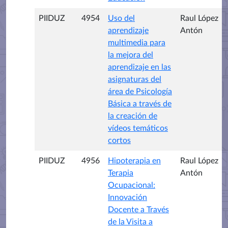
PIIDUZ
4954
Uso del
Raul López
aprendizaje
Antón
multimedia para
la mejora del
aprendizaje en las
asignaturas del
área de Psicología
Básica a través de
la creación de
vídeos temáticos
cortos
PIIDUZ
4956
Hipoterapia en
Raul López
Terapia
Antón
Ocupacional:
Innovación
Docente a Través
de la Visita a