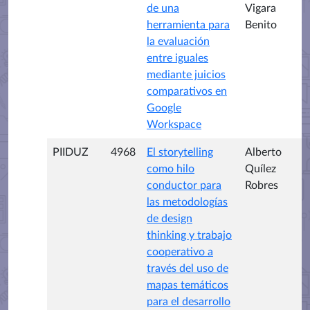
de una
Vigara
herramienta para
Benito
la evaluación
entre iguales
mediante juicios
comparativos en
Google
Workspace
PIIDUZ
4968
El storytelling
Alberto
como hilo
Quílez
conductor para
Robres
las metodologías
de design
thinking y trabajo
cooperativo a
través del uso de
mapas temáticos
para el desarrollo