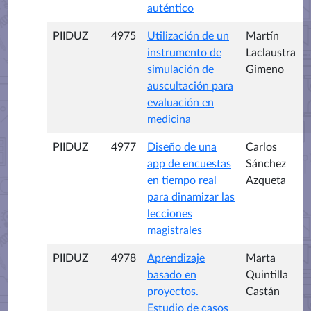
auténtico
PIIDUZ
4975
Utilización de un
Martín
instrumento de
Laclaustra
simulación de
Gimeno
auscultación para
evaluación en
medicina
PIIDUZ
4977
Diseño de una
Carlos
app de encuestas
Sánchez
en tiempo real
Azqueta
para dinamizar las
lecciones
magistrales
PIIDUZ
4978
Aprendizaje
Marta
basado en
Quintilla
proyectos.
Castán
Estudio de casos