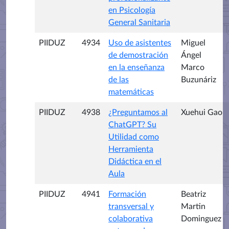
en Psicología
General Sanitaria
PIIDUZ
4934
Uso de asistentes
Miguel
de demostración
Ángel
en la enseñanza
Marco
de las
Buzunáriz
matemáticas
PIIDUZ
4938
¿Preguntamos al
Xuehui Gao
ChatGPT? Su
Utilidad como
Herramienta
Didáctica en el
Aula
PIIDUZ
4941
Formación
Beatriz
transversal y
Martin
colaborativa
Dominguez