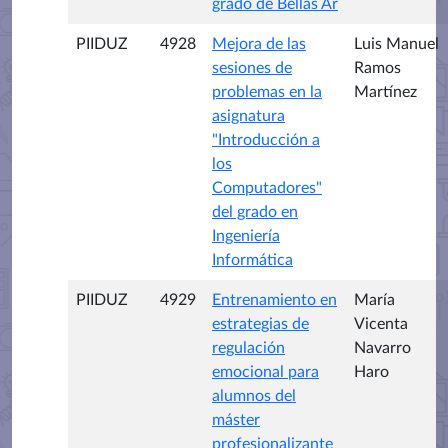
grado de Bellas Ar
PIIDUZ
4928
Mejora de las
Luis Manuel
sesiones de
Ramos
problemas en la
Martínez
asignatura
"Introducción a
los
Computadores"
del grado en
Ingeniería
Informática
PIIDUZ
4929
Entrenamiento en
María
estrategias de
Vicenta
regulación
Navarro
emocional para
Haro
alumnos del
máster
profesionalizante