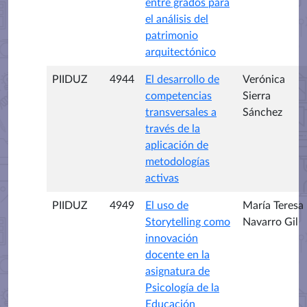
entre grados para
el análisis del
patrimonio
arquitectónico
PIIDUZ
4944
El desarrollo de
Verónica
competencias
Sierra
transversales a
Sánchez
través de la
aplicación de
metodologías
activas
PIIDUZ
4949
El uso de
María Teresa
Storytelling como
Navarro Gil
innovación
docente en la
asignatura de
Psicología de la
Educación