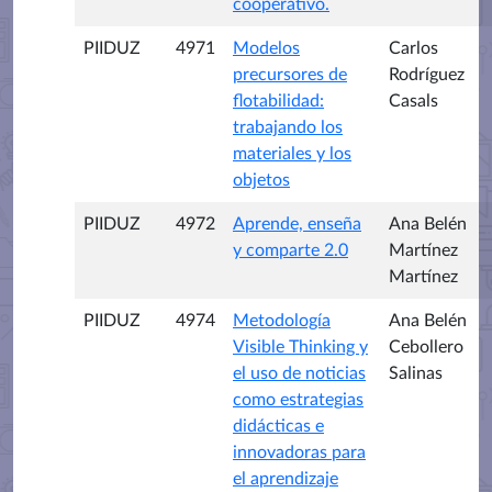
cooperativo.
PIIDUZ
4971
Modelos
Carlos
precursores de
Rodríguez
flotabilidad:
Casals
trabajando los
materiales y los
objetos
PIIDUZ
4972
Aprende, enseña
Ana Belén
y comparte 2.0
Martínez
Martínez
PIIDUZ
4974
Metodología
Ana Belén
Visible Thinking y
Cebollero
el uso de noticias
Salinas
como estrategias
didácticas e
innovadoras para
el aprendizaje