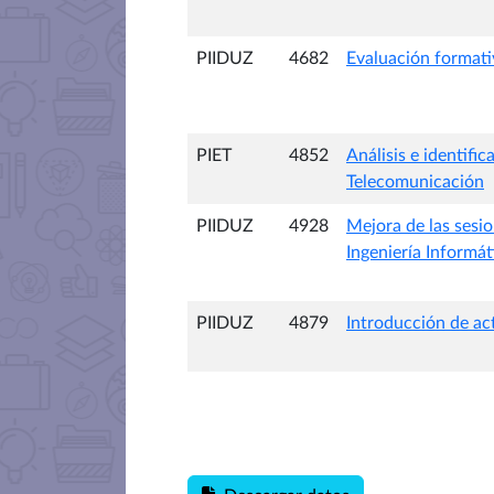
PIIDUZ
4682
Evaluación formati
PIET
4852
Análisis e identifi
Telecomunicación
PIIDUZ
4928
Mejora de las sesi
Ingeniería Informát
PIIDUZ
4879
Introducción de ac