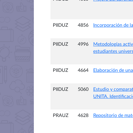
PIIDUZ
4856
Incorporación de l
PIIDUZ
4996
Metodologías activ
estudiantes univers
PIIDUZ
4664
Elaboración de una
PIIDUZ
5060
Estudio y comparat
UNITA. Identificaci
PRAUZ
4628
Repositorio de mate