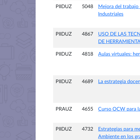
PIIDUZ
5048
Mejora del trabajo
Industriales
PIIDUZ
4867
USO DE LAS TEC
DE HERRAMIENTAS
PIIDUZ
4818
Aulas virtuales: he
PIIDUZ
4689
La estrategia doce
PRAUZ
4655
Curso OCW para la
PIIDUZ
4732
Estrategias para me
Ambiente en los gra