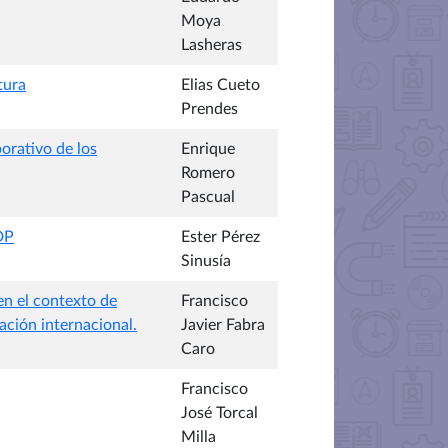
Moya
Lasheras
tura
Elias Cueto
Prendes
orativo de los
Enrique
Romero
Pascual
DP
Ester Pérez
Sinusía
en el contexto de
Francisco
ación internacional.
Javier Fabra
Caro
Francisco
José Torcal
Milla