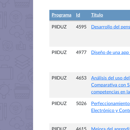
Programa
Id
Título
PIIDUZ
4595
Desarrollo del pe
PIIDUZ
4977
Diseño de una app 
PIIDUZ
4653
Análisis del uso d
Comparativa con So
competencias en la
PIIDUZ
5026
Perfeccionamiento d
Electrónico y Cont
PIIDUZ
4615
Mejora del aprendiz