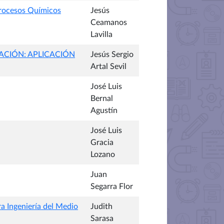
Procesos Químicos
Jesús
Ceamanos
Lavilla
ACIÓN: APLICACIÓN
Jesús Sergio
Artal Sevil
José Luis
Bernal
Agustín
José Luis
Gracia
Lozano
Juan
Segarra Flor
ra Ingeniería del Medio
Judith
Sarasa