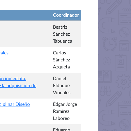
Coordinador
Beatriz
Sánchez
Tabuenca
rales
Carlos
Sánchez
Azqueta
ón inmediata.
Daniel
 la adquisición de
Elduque
Viñuales
ciplinar Diseño
Édgar Jorge
Ramírez
Laboreo
Eduardo