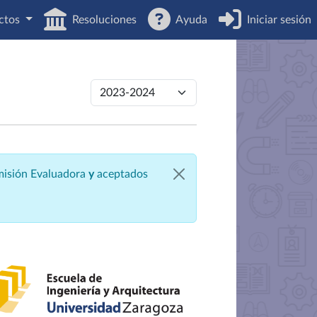
ctos
Resoluciones
Ayuda
Iniciar sesión
omisión Evaluadora
y
aceptados