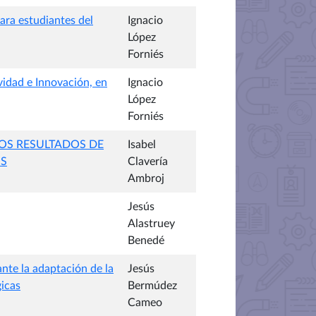
para estudiantes del
Ignacio
López
Forniés
idad e Innovación, en
Ignacio
López
Forniés
OS RESULTADOS DE
Isabel
OS
Clavería
Ambroj
Jesús
Alastruey
Benedé
ante la adaptación de la
Jesús
gicas
Bermúdez
Cameo