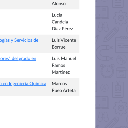
Alonso
Lucía
Candela
Díaz Pérez
ogías y Servicios de
Luis Vicente
Borruel
ores" del grado en
Luis Manuel
Ramos
Martínez
o en Ingeniería Química
Marcos
Pueo Arteta