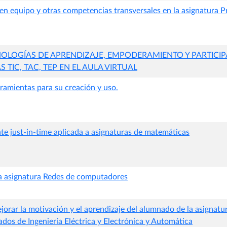
 en equipo y otras competencias transversales en la asignatura 
NOLOGÍAS DE APRENDIZAJE, EMPODERAMIENTO Y PARTICIP
 TIC, TAC, TEP EN EL AULA VIRTUAL
rramientas para su creación y uso.
nte just-in-time aplicada a asignaturas de matemáticas
 asignatura Redes de computadores
jorar la motivación y el aprendizaje del alumnado de la asignatu
dos de Ingeniería Eléctrica y Electrónica y Automática