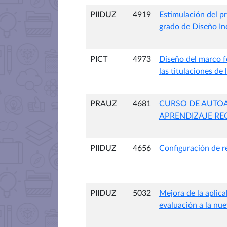
PIIDUZ
4919
Estimulación del pr
grado de Diseño In
PICT
4973
Diseño del marco f
las titulaciones de 
PRAUZ
4681
CURSO DE AUTOA
APRENDIZAJE RE
PIIDUZ
4656
Configuración de r
PIIDUZ
5032
Mejora de la aplica
evaluación a la nu