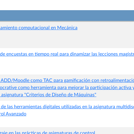
nsamiento computacional en Mecánica
de encuestas en tiempo real para dinamizar las lecciones magist
el ADD/Moodle como TAC para gamificación con retroalimentaci
crative como herramienta para mejorar la participación activa y
 asignatura "Criterios de Diseño de Máquinas"
e las herramientas digitales utilizadas en la asignatura multidis
rol Avanzado
aje en las prácticas de asignaturas de control