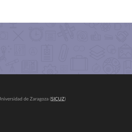
niversidad de Zaragoza (
SICUZ
)