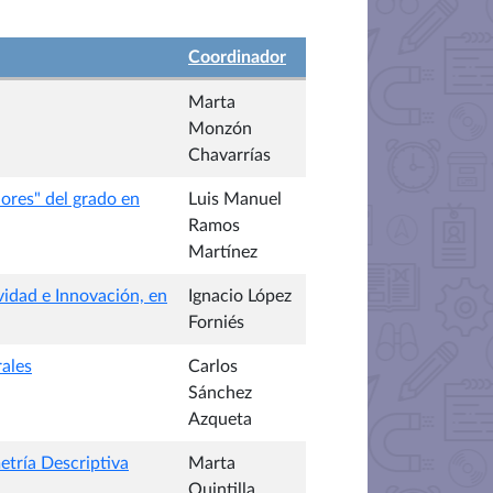
Coordinador
Marta
Monzón
Chavarrías
ores" del grado en
Luis Manuel
Ramos
Martínez
idad e Innovación, en
Ignacio López
Forniés
rales
Carlos
Sánchez
Azqueta
etría Descriptiva
Marta
Quintilla