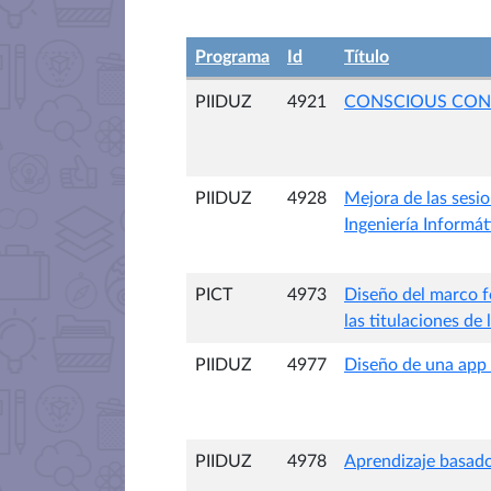
Programa
Id
Título
PIIDUZ
4921
CONSCIOUS CON
PIIDUZ
4928
Mejora de las sesi
Ingeniería Informát
PICT
4973
Diseño del marco f
las titulaciones de 
PIIDUZ
4977
Diseño de una app 
PIIDUZ
4978
Aprendizaje basado