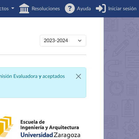
ctos
Resoluciones
Ayuda
Iniciar sesión
omisión Evaluadora
y
aceptados