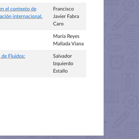
en el contexto de
Francisco
ación internacional.
Javier Fabra
Caro
María Reyes
Mallada Viana
 de Fluidos:
Salvador
Izquierdo
Estallo