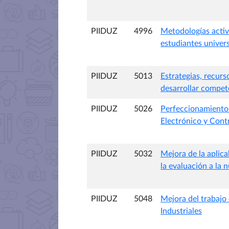
PIIDUZ
4996
Metodologías activ
estudiantes univers
PIIDUZ
5013
Estrategias, recur
desarrollar compete
PIIDUZ
5026
Perfeccionamiento d
Electrónico y Cont
PIIDUZ
5032
Mejora de la aplica
la evaluación a la 
PIIDUZ
5048
Mejora del trabajo
Industriales