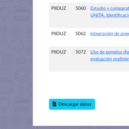
PIIDUZ
5060
Estudio y comparat
UNITA. Identificaci
PIIDUZ
5062
Integración de asi
PIIDUZ
5072
Uso de gemelos digi
evaluación prelimin
Descargar datos