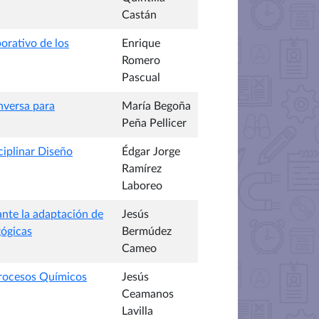
Castán
orativo de los
Enrique
Romero
Pascual
nversa para
María Begoña
Peña Pellicer
ciplinar Diseño
Édgar Jorge
Ramírez
Laboreo
ante la adaptación de
Jesús
gógicas
Bermúdez
Cameo
Procesos Químicos
Jesús
Ceamanos
Lavilla