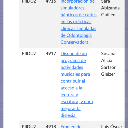
PIIDUZ
4916
Incorporación de
Sara
simuladores
Abizanda
hápticos de caries
Guillén
en las prácticas
clínicas simuladas
de Odontología
Conservadora.
PIIDUZ
4917
Diseño de un
Susana
programa de
Alicia
actividades
Sarfson
musicales para
Gleizer
contribuir al
acceso a la
lectura y
escritura, y para
mejorar la
dislexia.
PIIDUZ
4918
Empleo de
Luis Óscar