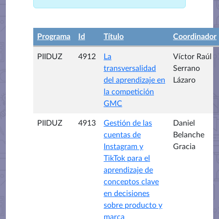
Programa
Id
Título
Coordinador
PIIDUZ
4912
La
Víctor Raúl
transversalidad
Serrano
del aprendizaje en
Lázaro
la competición
GMC
PIIDUZ
4913
Gestión de las
Daniel
cuentas de
Belanche
Instagram y
Gracia
TikTok para el
aprendizaje de
conceptos clave
en decisiones
sobre producto y
marca