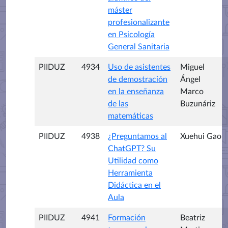
máster
profesionalizante
en Psicología
General Sanitaria
PIIDUZ
4934
Uso de asistentes
Miguel
de demostración
Ángel
en la enseñanza
Marco
de las
Buzunáriz
matemáticas
PIIDUZ
4938
¿Preguntamos al
Xuehui Gao
ChatGPT? Su
Utilidad como
Herramienta
Didáctica en el
Aula
PIIDUZ
4941
Formación
Beatriz