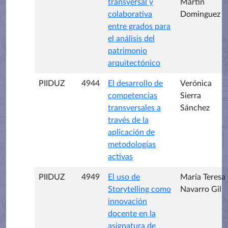
transversal y
Martin
colaborativa
Dominguez
entre grados para
el análisis del
patrimonio
arquitectónico
PIIDUZ
4944
El desarrollo de
Verónica
competencias
Sierra
transversales a
Sánchez
través de la
aplicación de
metodologías
activas
PIIDUZ
4949
El uso de
María Teresa
Storytelling como
Navarro Gil
innovación
docente en la
asignatura de