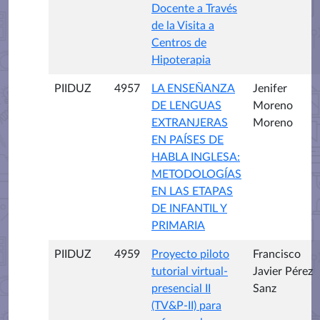
Docente a Través
de la Visita a
Centros de
Hipoterapia
PIIDUZ
4957
LA ENSEÑANZA
Jenifer
DE LENGUAS
Moreno
EXTRANJERAS
Moreno
EN PAÍSES DE
HABLA INGLESA:
METODOLOGÍAS
EN LAS ETAPAS
DE INFANTIL Y
PRIMARIA
PIIDUZ
4959
Proyecto piloto
Francisco
tutorial virtual-
Javier Pérez
presencial II
Sanz
(TV&P-II) para