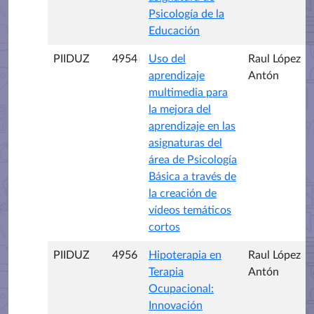
Psicología de la
Educación
PIIDUZ
4954
Uso del
Raul López
aprendizaje
Antón
multimedia para
la mejora del
aprendizaje en las
asignaturas del
área de Psicología
Básica a través de
la creación de
vídeos temáticos
cortos
PIIDUZ
4956
Hipoterapia en
Raul López
Terapia
Antón
Ocupacional:
Innovación