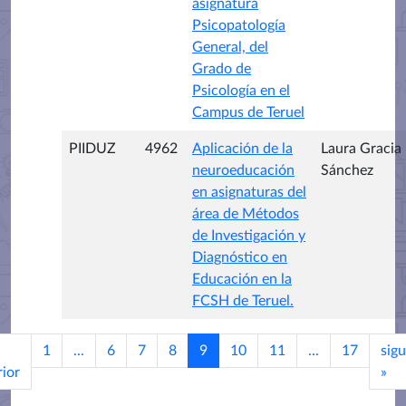
asignatura
Psicopatología
General, del
Grado de
Psicología en el
Campus de Teruel
PIIDUZ
4962
Aplicación de la
Laura Gracia
neuroeducación
Sánchez
en asignaturas del
área de Métodos
de Investigación y
Diagnóstico en
Educación en la
FCSH de Teruel.
1
...
6
7
8
9
10
11
...
17
sigu
rior
»