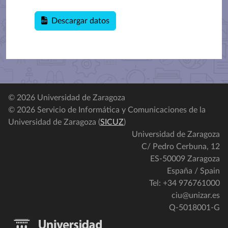
Descargar datos
© 2026 Universidad de Zaragoza
© 2026 Servicio de Informática y Comunicaciones de la
Universidad de Zaragoza (
SICUZ
)
Universidad de Zaragoza
C/ Pedro Cerbuna, 12
ES-50009 Zaragoza
España / Spain
Tel: +34 976761000
ciu@unizar.es
Q-5018001-G