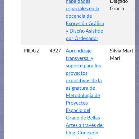
habilidades
Delgado
espaciales en la
Gracia
docencia de
Expresión Gráfica
y Diseño Asistido
por Ordenador
PIIDUZ
4927
Aprendizaje
Silvia Martí
transversal y
Marí
soporte para los
proyectos
expositivos de la
asignatura de
Metodología de
Proyectos
Espacio del
Grado de Bellas
Artes a través del
blog. Conexión