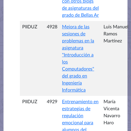
con otros blogs
de asignaturas del
grado de Bellas Ar
PIIDUZ
4928
Mejora de las
Luis Manuel
sesiones de
Ramos
problemas en la
Martínez
asignatura
"Introducción a
los
Computadores"
del grado en
Ingeniería
Informática
PIIDUZ
4929
Entrenamiento en
María
estrategias de
Vicenta
regulación
Navarro
emocional para
Haro
alumnos del