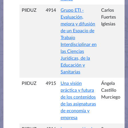
PIIDUZ
4914
Grupo ETI -
Carlos
Evaluación,
Fuertes
mejora y difusión
Iglesias
de un Espacio de
Trabajo
Interdisciplinar en
las Ciencias
Jurídicas, de la
Educación y
Sanitarias
PIIDUZ
4915
Una visión
Ángela
práctica y futura
Castillo
de los contenidos
Murciego
de las asignaturas
de economía y
empresa