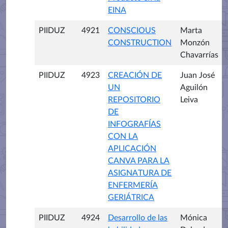
EINA
PIIDUZ
4921
CONSCIOUS
Marta
CONSTRUCTION
Monzón
Chavarrías
PIIDUZ
4923
CREACIÓN DE
Juan José
UN
Aguilón
REPOSITORIO
Leiva
DE
INFOGRAFÍAS
CON LA
APLICACIÓN
CANVA PARA LA
ASIGNATURA DE
ENFERMERÍA
GERIÁTRICA
PIIDUZ
4924
Desarrollo de las
Mónica