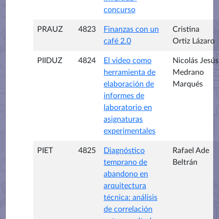
concurso
PRAUZ
4823
Finanzas con un
Cristina
café 2.0
Ortiz Lázaro
PIIDUZ
4824
El video como
Nicolás Jesús
herramienta de
Medrano
elaboración de
Marqués
informes de
laboratorio en
asignaturas
experimentales
PIET
4825
Diagnóstico
Rafael Ade
temprano de
Beltrán
abandono en
arquitectura
técnica: análisis
de correlación