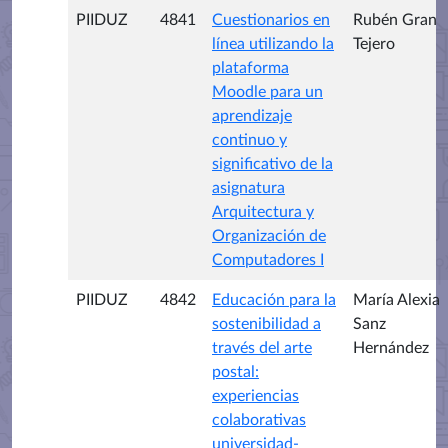
PIIDUZ
4841
Cuestionarios en
Rubén Gran
línea utilizando la
Tejero
plataforma
Moodle para un
aprendizaje
continuo y
significativo de la
asignatura
Arquitectura y
Organización de
Computadores I
PIIDUZ
4842
Educación para la
María Alexia
sostenibilidad a
Sanz
través del arte
Hernández
postal:
experiencias
colaborativas
universidad-