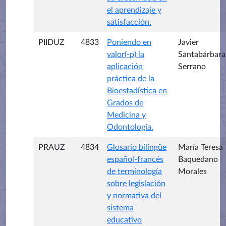
el aprendizaje y
satisfacción.
PIIDUZ
4833
Poniendo en
Javier
valor(-p) la
Santabárbara
aplicación
Serrano
práctica de la
Bioestadística en
Grados de
Medicina y
Odontología.
PRAUZ
4834
Glosario bilingüe
María Teresa
español-francés
Baquedano
de terminología
Morales
sobre legislación
y normativa del
sistema
educativo