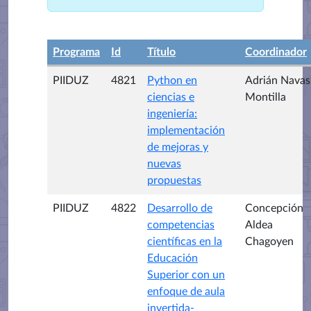
Programa
Id
Título
Coordinador
PIIDUZ
4821
Python en
Adrián Navas
ciencias e
Montilla
ingeniería:
implementación
de mejoras y
nuevas
propuestas
PIIDUZ
4822
Desarrollo de
Concepción
competencias
Aldea
científicas en la
Chagoyen
Educación
Superior con un
enfoque de aula
invertida-