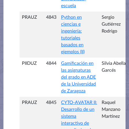
escuela
PRAUZ
4843
Python en
Sergio
ciencias e
Gutiérrez
ingeniería:
Rodrigo
tutoriales
basados en
ejemplos (II)
PIIDUZ
4844
Gamificación en
Silvia Abella
las asignaturas
Garcés
del grado en ADE
de la Universidad
de Zaragoza
PRAUZ
4845
CYTO-AVATAR II:
Raquel
Desarrollo de un
Manzano
sistema
Martínez
interactivo de