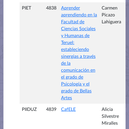
PIET
4838
Aprender
Carmen
aprendiendo en la
Picazo
Facultad de
Lahiguera
Ciencias Sociales
y Humanas de
Teruel:
estableciendo
sinergias a través
de la
comunicación en
el grado de
Psicología y el
grado de Bellas
Artes
PIIDUZ
4839
CafELE
Alicia
Silvestre
Miralles