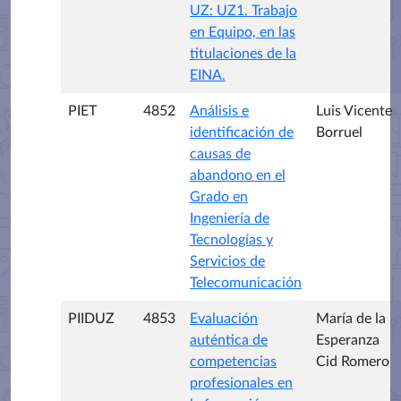
UZ: UZ1. Trabajo
en Equipo, en las
titulaciones de la
EINA.
PIET
4852
Análisis e
Luis Vicente
identificación de
Borruel
causas de
abandono en el
Grado en
Ingeniería de
Tecnologías y
Servicios de
Telecomunicación
PIIDUZ
4853
Evaluación
María de la
auténtica de
Esperanza
competencias
Cid Romero
profesionales en