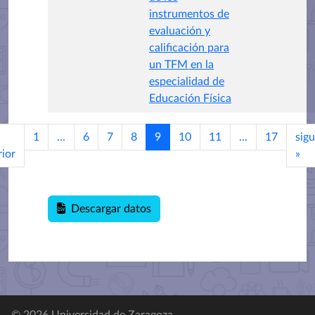
instrumentos de
evaluación y
calificación para
un TFM en la
especialidad de
Educación Física
1
...
6
7
8
9
10
11
...
17
sigu
rior
»
Descargar datos