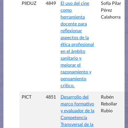
PIIDUZ
4849
El uso del cine
Sofía Pilar
como
Pérez
herramienta
Calahorra
docente para
reflexionar
aspectos de la
ética profesional
en el ámbito
sanitario y
mejorar el
razonamiento y
pensamiento
crítico.
PICT
4851
Desarrollo del
Rubén
marco formativo
Rebollar
y evaluador de la
Rubio
Competencia
Transversal de la