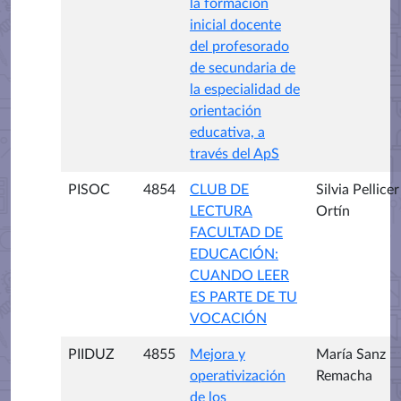
la formación
inicial docente
del profesorado
de secundaria de
la especialidad de
orientación
educativa, a
través del ApS
PISOC
4854
CLUB DE
Silvia Pellicer
LECTURA
Ortín
FACULTAD DE
EDUCACIÓN:
CUANDO LEER
ES PARTE DE TU
VOCACIÓN
PIIDUZ
4855
Mejora y
María Sanz
operativización
Remacha
de los