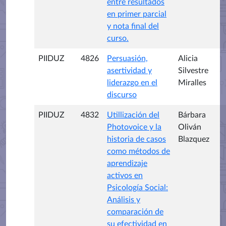
entre resultados
en primer parcial
y nota final del
curso.
PIIDUZ
4826
Persuasión,
Alicia
asertividad y
Silvestre
liderazgo en el
Miralles
discurso
PIIDUZ
4832
Utillización del
Bárbara
Photovoice y la
Oliván
historia de casos
Blazquez
como métodos de
aprendizaje
activos en
Psicología Social:
Análisis y
comparación de
su efectividad en