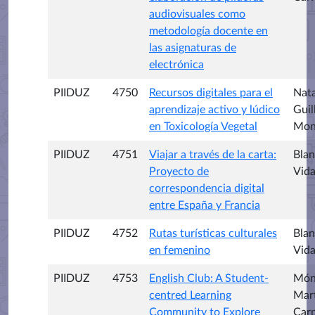
audiovisuales como
metodología docente en
las asignaturas de
electrónica
PIIDUZ
4750
Recursos digitales para el
Nata
aprendizaje activo y lúdico
Guil
en Toxicología Vegetal
Mon
PIIDUZ
4751
Viajar a través de la carta:
Blan
Proyecto de
Vida
correspondencia digital
entre España y Francia
PIIDUZ
4752
Rutas turísticas culturales
Blan
en femenino
Vida
PIIDUZ
4753
English Club: A Student-
Món
centred Learning
Mar
Community to Explore
Car