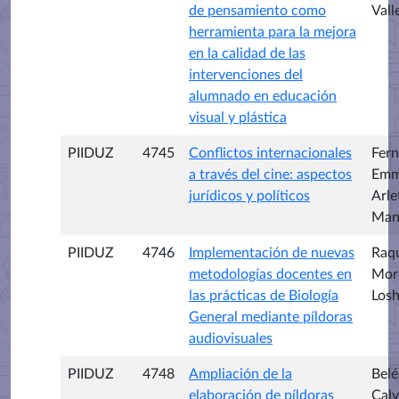
de pensamiento como
Vall
herramienta para la mejora
en la calidad de las
intervenciones del
alumnado en educación
visual y plástica
PIIDUZ
4745
Conflictos internacionales
Fer
a través del cine: aspectos
Emm
jurídicos y políticos
Arle
Ma
PIIDUZ
4746
Implementación de nuevas
Raq
metodologías docentes en
Mor
las prácticas de Biología
Losh
General mediante píldoras
audiovisuales
PIIDUZ
4748
Ampliación de la
Belé
elaboración de píldoras
Calv