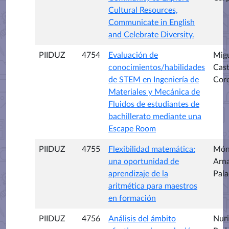
Cultural Resources,
Communicate in English
and Celebrate Diversity.
PIIDUZ
4754
Evaluación de
Mig
conocimientos/habilidades
Cas
de STEM en Ingeniería de
Core
Materiales y Mecánica de
Fluidos de estudiantes de
bachillerato mediante una
Escape Room
PIIDUZ
4755
Flexibilidad matemática:
Món
una oportunidad de
Arna
aprendizaje de la
Pala
aritmética para maestros
en formación
PIIDUZ
4756
Análisis del ámbito
Nur