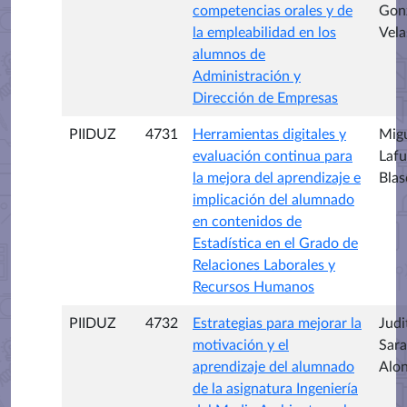
competencias orales y de
Gon
la empleabilidad en los
Vela
alumnos de
Administración y
Dirección de Empresas
PIIDUZ
4731
Herramientas digitales y
Mig
evaluación continua para
Lafu
la mejora del aprendizaje e
Blas
implicación del alumnado
en contenidos de
Estadística en el Grado de
Relaciones Laborales y
Recursos Humanos
PIIDUZ
4732
Estrategias para mejorar la
Judi
motivación y el
Sara
aprendizaje del alumnado
Alo
de la asignatura Ingeniería