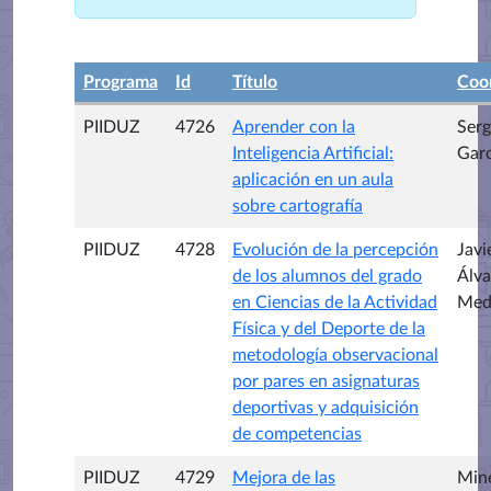
Programa
Id
Título
Coo
PIIDUZ
4726
Aprender con la
Serg
Inteligencia Artificial:
Garc
aplicación en un aula
sobre cartografía
PIIDUZ
4728
Evolución de la percepción
Javi
de los alumnos del grado
Álva
en Ciencias de la Actividad
Med
Física y del Deporte de la
metodología observacional
por pares en asignaturas
deportivas y adquisición
de competencias
PIIDUZ
4729
Mejora de las
Min