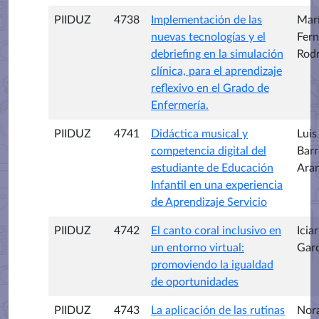
PIIDUZ
4738
Implementación de las
Marí
nuevas tecnologías y el
Fer
debriefing en la simulación
Rodr
clínica, para el aprendizaje
reflexivo en el Grado de
Enfermería.
PIIDUZ
4741
Didáctica musical y
Luis
competencia digital del
Barr
estudiante de Educación
Ara
Infantil en una experiencia
de Aprendizaje Servicio
PIIDUZ
4742
El canto coral inclusivo en
Icia
un entorno virtual:
Garc
promoviendo la igualdad
de oportunidades
PIIDUZ
4743
La aplicación de las rutinas
Nor