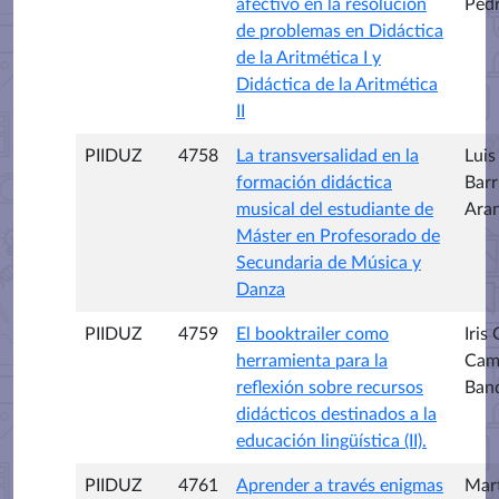
afectivo en la resolución
Ped
de problemas en Didáctica
de la Aritmética I y
Didáctica de la Aritmética
II
PIIDUZ
4758
La transversalidad en la
Luis
formación didáctica
Barr
musical del estudiante de
Ara
Máster en Profesorado de
Secundaria de Música y
Danza
PIIDUZ
4759
El booktrailer como
Iris
herramienta para la
Cam
reflexión sobre recursos
Ban
didácticos destinados a la
educación lingüística (II).
PIIDUZ
4761
Aprender a través enigmas
Mar