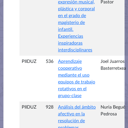
expresión musical,
Pastor
plástica y corporal
en el grado de
magisterio de
infantil.
Experiencias
inspiradoras
interdisciplinares
PIIDUZ
536
Aprendizaje
Joel Juarros
cooperativo
Basterretxea
mediante el uso
equipos de trabajo
rotativos en el
grupo-clase
PIIDUZ
928
Análisis del ámbito
Nuria Begué
afectivo en la
Pedrosa
resolución de
problemas