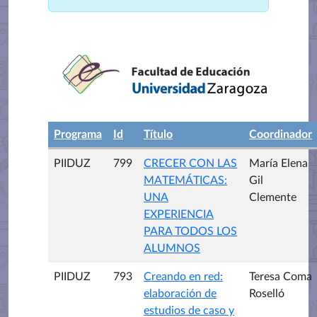
Programa
Id
Título
Coordinador
PIIDUZ
799
CRECER CON LAS
María Elena
MATEMÁTICAS:
Gil
UNA
Clemente
EXPERIENCIA
PARA TODOS LOS
ALUMNOS
PIIDUZ
793
Creando en red:
Teresa Coma
elaboración de
Roselló
estudios de caso y