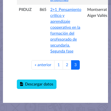
PIIDUZ
865
2+1_Pensamiento
Montserrat
crítico y
Aiger Vallés
aprendizaje
cooperativo en la
formación del
profesorado de
secundaria.
Segunda fase
«
anterior
1
2
3
Descargar datos