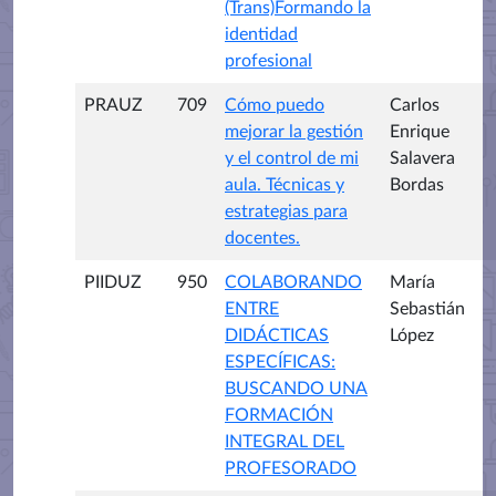
(Trans)Formando la
identidad
profesional
PRAUZ
709
Cómo puedo
Carlos
mejorar la gestión
Enrique
y el control de mi
Salavera
aula. Técnicas y
Bordas
estrategias para
docentes.
PIIDUZ
950
COLABORANDO
María
ENTRE
Sebastián
DIDÁCTICAS
López
ESPECÍFICAS:
BUSCANDO UNA
FORMACIÓN
INTEGRAL DEL
PROFESORADO