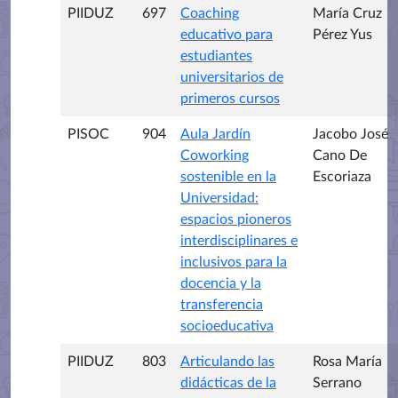
PIIDUZ
697
Coaching
María Cruz
educativo para
Pérez Yus
estudiantes
universitarios de
primeros cursos
PISOC
904
Aula Jardín
Jacobo José
Coworking
Cano De
sostenible en la
Escoriaza
Universidad:
espacios pioneros
interdisciplinares e
inclusivos para la
docencia y la
transferencia
socioeducativa
PIIDUZ
803
Articulando las
Rosa María
didácticas de la
Serrano