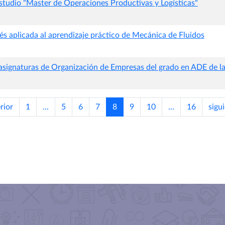
estudio "Master de Operaciones Productivas y Logísticas"
és aplicada al aprendizaje práctico de Mecánica de Fluidos
 asignaturas de Organización de Empresas del grado en ADE de l
rior
1
...
5
6
7
8
9
10
...
16
sigu