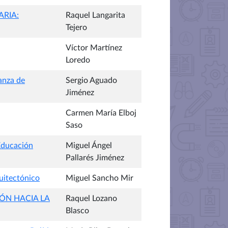
ARIA:
Raquel Langarita
Tejero
Víctor Martínez
Loredo
anza de
Sergio Aguado
Jiménez
Carmen María Elboj
Saso
 Educación
Miguel Ángel
Pallarés Jiménez
quitectónico
Miguel Sancho Mir
ÓN HACIA LA
Raquel Lozano
Blasco