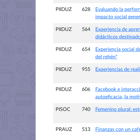
PIIDUZ
628
Evaluando la perform
impacto social gener
PIIDUZ
564
Experiencia de apren
didácticos destinado
PIIDUZ
654
Experiencia social de
del rehén"
PIIDUZ
955
Experiencias de real
PIIDUZ
606
Facebook e interacci
autoeficacia, la mot
PISOC
740
Femenino plural: es
PRAUZ
513
Finanzas con un caf