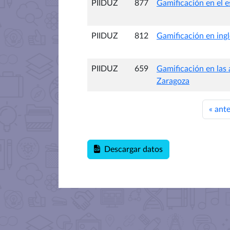
PIIDUZ
877
Gamificación en el 
PIIDUZ
812
Gamificación en ingl
PIIDUZ
659
Gamificación en las
Zaragoza
«
ante
Descargar datos