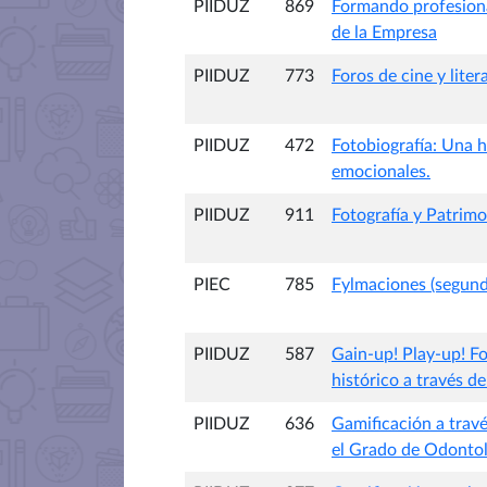
PIIDUZ
869
Formando profesional
de la Empresa
PIIDUZ
773
Foros de cine y lite
PIIDUZ
472
Fotobiografía: Una h
emocionales.
PIIDUZ
911
Fotografía y Patrimo
PIEC
785
Fylmaciones (segund
PIIDUZ
587
Gain-up! Play-up! Fo
histórico a través de
PIIDUZ
636
Gamificación a travé
el Grado de Odontol