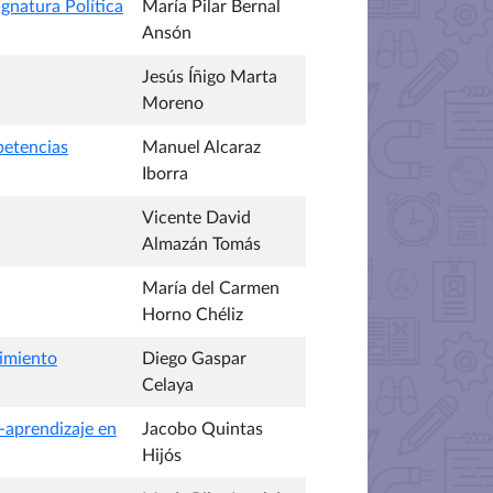
gnatura Política
María Pilar Bernal
Ansón
Jesús Íñigo Marta
Moreno
petencias
Manuel Alcaraz
Iborra
Vicente David
Almazán Tomás
María del Carmen
Horno Chéliz
cimiento
Diego Gaspar
Celaya
-aprendizaje en
Jacobo Quintas
Hijós