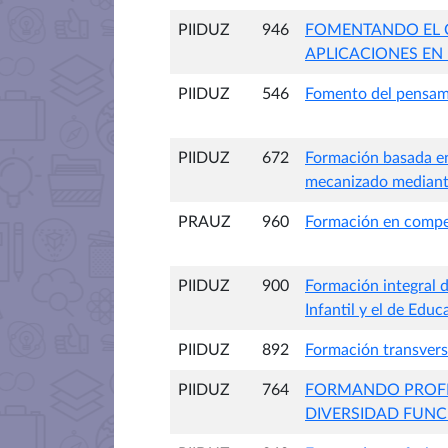
PIIDUZ
946
FOMENTANDO EL C
APLICACIONES EN
PIIDUZ
546
Fomento del pensami
PIIDUZ
672
Formación basada e
mecanizado mediante
PRAUZ
960
Formación en compete
PIIDUZ
900
Formación integral 
Infantil y el de Edu
PIIDUZ
892
Formación transversa
PIIDUZ
764
FORMANDO PROFES
DIVERSIDAD FUNCI