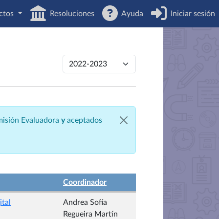
ctos
Resoluciones
Ayuda
Iniciar sesión
omisión Evaluadora
y
aceptados
Coordinador
ital
Andrea Sofía
Regueira Martín