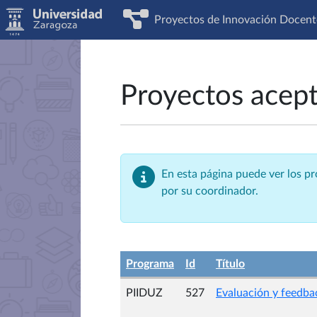
Proyectos de Innovación Docent
Proyectos acep
En esta página puede ver los p
por su coordinador.
Programa
Id
Título
PIIDUZ
527
Evaluación y feedbac