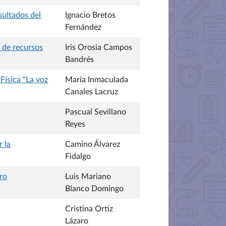
sultados del
Ignacio Bretos
Fernández
n de recursos
Iris Orosia Campos
Bandrés
Física "La voz
María Inmaculada
Canales Lacruz
Pascual Sevillano
Reyes
 la
Camino Álvarez
Fidalgo
ro
Luis Mariano
Blanco Domingo
Cristina Ortiz
Lázaro