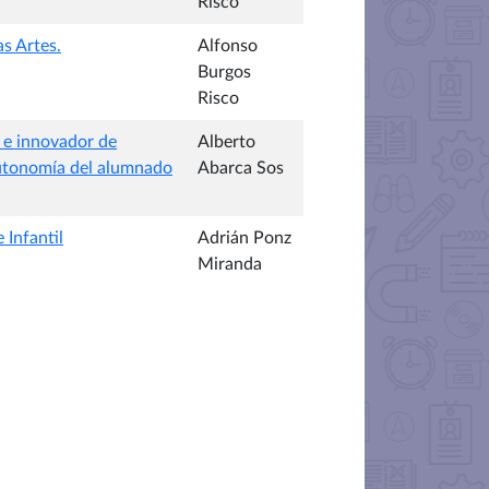
Risco
s Artes.
Alfonso
Burgos
Risco
 e innovador de
Alberto
autonomía del alumnado
Abarca Sos
 Infantil
Adrián Ponz
Miranda