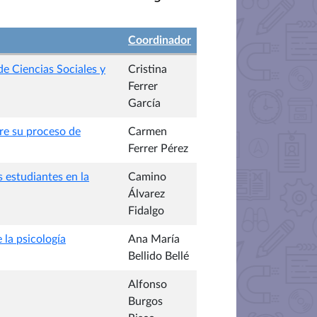
Coordinador
e Ciencias Sociales y
Cristina
Ferrer
García
re su proceso de
Carmen
Ferrer Pérez
 estudiantes en la
Camino
Álvarez
Fidalgo
 la psicología
Ana María
Bellido Bellé
Alfonso
Burgos