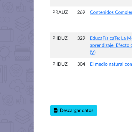
PRAUZ
269
Contenidos Compleme
PIIDUZ
329
EducaFísicaTe: La M
aprendizaje. Efecto
(V)
PIIDUZ
304
El medio natural com
Descargar datos