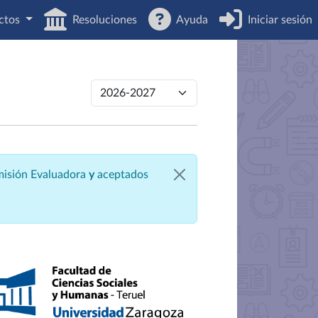
ctos
Resoluciones
Ayuda
Iniciar sesión
omisión Evaluadora
y
aceptados