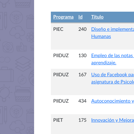
Programa
Id
Título
PIEC
240
Diseño e implementac
Humanas
PIIDUZ
130
Empleo de las notas
aprendizaje.
PIIDUZ
167
Uso de Facebook para
asignatura de Psicol
PIIDUZ
434
Autoconocimiento y r
PIET
175
Innovación y Mejora 