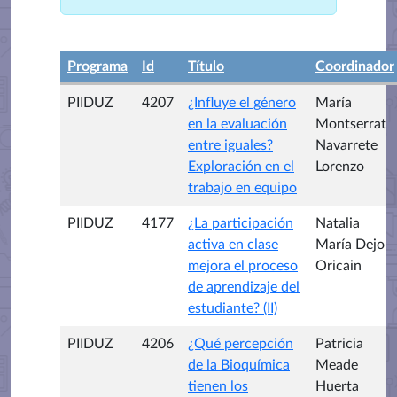
Programa
Id
Título
Coordinador
PIIDUZ
4207
¿Influye el género
María
en la evaluación
Montserrat
entre iguales?
Navarrete
Exploración en el
Lorenzo
trabajo en equipo
PIIDUZ
4177
¿La participación
Natalia
activa en clase
María Dejo
mejora el proceso
Oricain
de aprendizaje del
estudiante? (II)
PIIDUZ
4206
¿Qué percepción
Patricia
de la Bioquímica
Meade
tienen los
Huerta