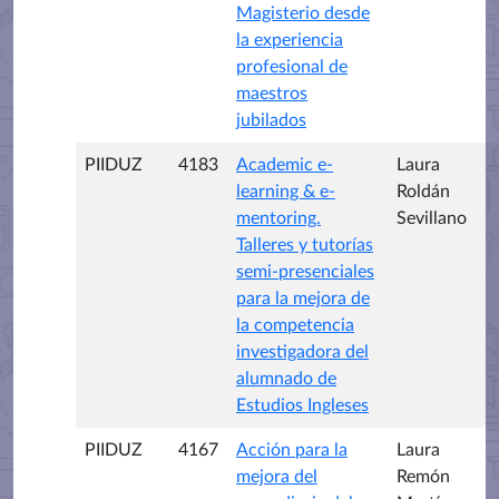
Magisterio desde
la experiencia
profesional de
maestros
jubilados
PIIDUZ
4183
Academic e-
Laura
learning & e-
Roldán
mentoring.
Sevillano
Talleres y tutorías
semi-presenciales
para la mejora de
la competencia
investigadora del
alumnado de
Estudios Ingleses
PIIDUZ
4167
Acción para la
Laura
mejora del
Remón