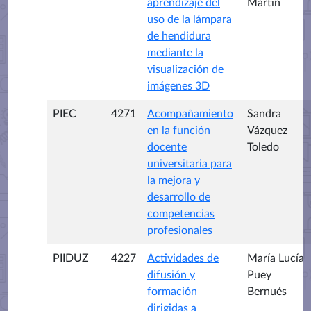
aprendizaje del
Martín
uso de la lámpara
de hendidura
mediante la
visualización de
imágenes 3D
PIEC
4271
Acompañamiento
Sandra
en la función
Vázquez
docente
Toledo
universitaria para
la mejora y
desarrollo de
competencias
profesionales
PIIDUZ
4227
Actividades de
María Lucía
difusión y
Puey
formación
Bernués
dirigidas a