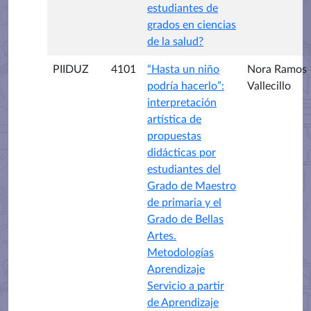
estudiantes de
grados en ciencias
de la salud?
PIIDUZ
4101
“Hasta un niño
Nora Ramos
podría hacerlo”:
Vallecillo
interpretación
artística de
propuestas
didácticas por
estudiantes del
Grado de Maestro
de primaria y el
Grado de Bellas
Artes.
Metodologías
Aprendizaje
Servicio a partir
de Aprendizaje