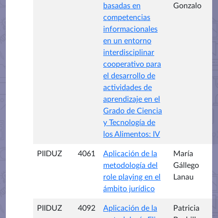
basadas en
Gonzalo
competencias
informacionales
en un entorno
interdisciplinar
cooperativo para
el desarrollo de
actividades de
aprendizaje en el
Grado de Ciencia
y Tecnología de
los Alimentos: IV
PIIDUZ
4061
Aplicación de la
María
metodología del
Gállego
role playing en el
Lanau
ámbito jurídico
PIIDUZ
4092
Aplicación de la
Patricia