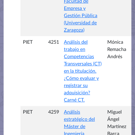
Facultad de
Empresa y
Gestión Pública
(Universidad de
Zaragoza)
PIET
4251
Análisis del
Mónica
trabajo en
Remacha
Competencias
Andrés
Transversales (CT)
en la titulación.
¿Cómo evaluar y
registrar su
adquisición?
Carné CT.
PIET
4259
Análisis
Miguel
estratégico del
Ángel
Máster de
Martínez
Ingeniería
Barca