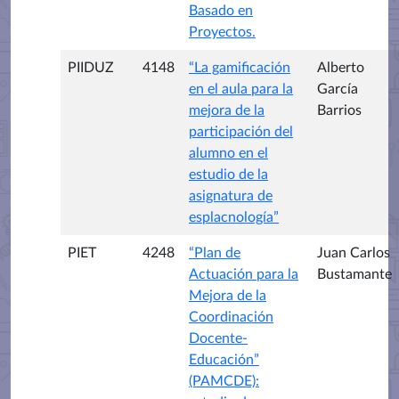
Basado en
Proyectos.
PIIDUZ
4148
“La gamificación
Alberto
en el aula para la
García
mejora de la
Barrios
participación del
alumno en el
estudio de la
asignatura de
esplacnología”
PIET
4248
“Plan de
Juan Carlos
Actuación para la
Bustamante
Mejora de la
Coordinación
Docente-
Educación”
(PAMCDE):