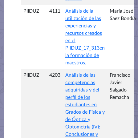
PIIDUZ
4111
Análisis de la
María José
utilización de las
Saez Bondía
experiencias y
recursos creados
en el
PIIDUZ_17_313en
la formación de
maestros.
PIIDUZ
4203
Análisis de las
Francisco
competencias
Javier
adquiridas y del
Salgado
perfil de los
Remacha
estudiantes en
Grados de Física y
de Óptica y
Optometría (IV):
Conclusiones y