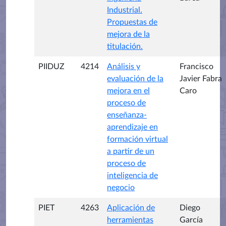
Industrial.
Propuestas de
mejora de la
titulación.
PIIDUZ
4214
Análisis y
Francisco
evaluación de la
Javier Fabra
mejora en el
Caro
proceso de
enseñanza-
aprendizaje en
formación virtual
a partir de un
proceso de
inteligencia de
negocio
PIET
4263
Aplicación de
Diego
herramientas
García