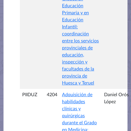
Educación
Primaria y en
Educación
Infantil:
coordinación
entre los servicios
provinciales de
educación,
inspección y
facultades de la
provincia de
Huesca y Teruel
PIIDUZ
4204
Adquisición de
Daniel Orós
habilidades
López
clínicas y
quirúrgicas
durante el Grado
en Medicina: