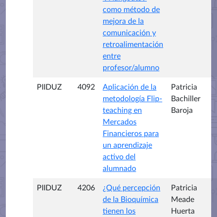
como método de
mejora de la
comunicación y
retroalimentación
entre
profesor/alumno
PIIDUZ
4092
Aplicación de la
Patricia
metodología Flip-
Bachiller
teaching en
Baroja
Mercados
Financieros para
un aprendizaje
activo del
alumnado
PIIDUZ
4206
¿Qué percepción
Patricia
de la Bioquímica
Meade
tienen los
Huerta