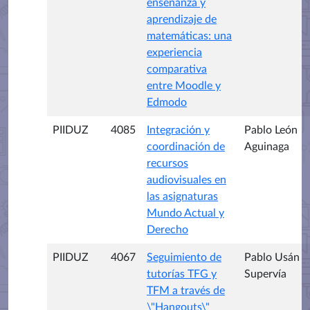
enseñanza y
aprendizaje de
matemáticas: una
experiencia
comparativa
entre Moodle y
Edmodo
PIIDUZ
4085
Integración y
Pablo León
coordinación de
Aguinaga
recursos
audiovisuales en
las asignaturas
Mundo Actual y
Derecho
PIIDUZ
4067
Seguimiento de
Pablo Usán
tutorías TFG y
Supervía
TFM a través de
\"Hangouts\"