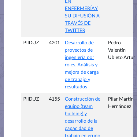
EN
ENFERMERÍAY
SU DIFUSIÓN A
TRAVÉS DE
TWITTER
PIIDUZ
4201
Desarrollo de
Pedro
proyectos de
Valentín
ingeniería por
Ubieto Artur
roles. Análisis y
mejora de carga
de trabajo y
resultados
PIIDUZ
4155
Construcción de
Pilar Martín
equipo (team
Hernández
building) y
desarrollo de la
capacidad de
trabajo en grupo