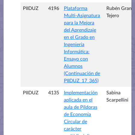
PIIDUZ
4196
Plataforma
Rubén Gran
Multi-Asignatura
Tejero
para la Mejora
del Aprendizaje
en el Grado en
Ingeniería
Informática:
Ensayo con
Alumnos
(Continuación de
PIIDUZ_17_365)
PIIDUZ
4135
Implementación
Sabina
aplicada en el
Scarpellini
aula de Píldoras
de Economía
Circular de
carácter