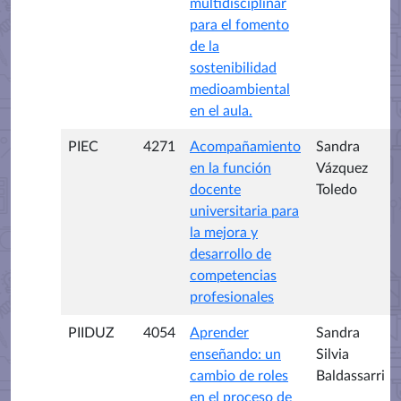
multidisciplinar
para el fomento
de la
sostenibilidad
medioambiental
en el aula.
PIEC
4271
Acompañamiento
Sandra
en la función
Vázquez
docente
Toledo
universitaria para
la mejora y
desarrollo de
competencias
profesionales
PIIDUZ
4054
Aprender
Sandra
enseñando: un
Silvia
cambio de roles
Baldassarri
en el proceso de