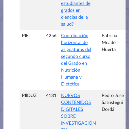
estudiantes de
grados en
ciencias de la
salud?
PIET
4256
Coordinación
Patricia
horizontal de
Meade
asignaturas del
Huerta
segundo curso
del Grado en
Nutrición
Humana y
Dietética
PIIDUZ
4131
NUEVOS
Pedro José
CONTENIDOS
Satústegui
DIGITALES
Dordá
SOBRE
INVESTIGACIÓN