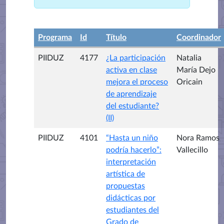
Programa
Id
Título
Coordinador
PIIDUZ
4177
¿La participación
Natalia
activa en clase
María Dejo
mejora el proceso
Oricain
de aprendizaje
del estudiante?
(II)
PIIDUZ
4101
“Hasta un niño
Nora Ramos
podría hacerlo”:
Vallecillo
interpretación
artística de
propuestas
didácticas por
estudiantes del
Grado de