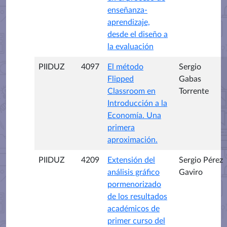
enseñanza-
aprendizaje,
desde el diseño a
la evaluación
PIIDUZ
4097
El método
Sergio
Flipped
Gabas
Classroom en
Torrente
Introducción a la
Economía. Una
primera
aproximación.
PIIDUZ
4209
Extensión del
Sergio Pérez
análisis gráfico
Gaviro
pormenorizado
de los resultados
académicos de
primer curso del