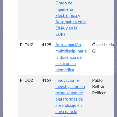
Grado de
Ingeniería
Electró;nica y
Automática en la
EINA y en la
EUPT
PIIDUZ
4195
Aproximación
Óscar Lucía
multidisciplinar a
Gil
la docencia de
electrónica
biomédica
PIIDUZ
4169
Innovación e
Pablo
investigación en
Beltrán
torno al uso de
Pellicer
plataformas de
aprendizaje en
línea para la