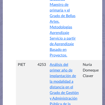
Maestro de
primaria y el
Grado de Bellas
Artes.
Metodologías
Aprendizaje
Servicio a partir
de Aprendizaje
Basado en
Proyectos.
PIET
4253
Análisis del
Nuria
primer año de
Domeque
implantación de
Claver
la modalidad a
distancia en el
Grado de Gestión
y Administración
Pública de la