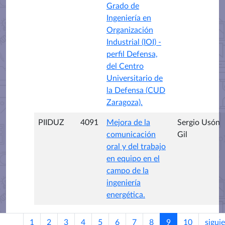
Grado de
Ingeniería en
Organización
Industrial (IOI) -
perfil Defensa,
del Centro
Universitario de
la Defensa (CUD
Zaragoza).
PIIDUZ
4091
Mejora de la
Sergio Usón
comunicación
Gil
oral y del trabajo
en equipo en el
campo de la
ingeniería
energética.
1
2
3
4
5
6
7
8
9
10
sigui