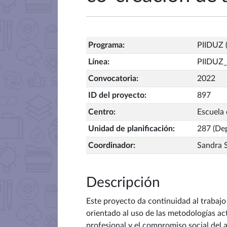
Programa
:
PIIDUZ (
Línea
:
PIIDUZ_
Convocatoria
:
2022
ID del proyecto
:
897
Centro
:
Escuela 
Unidad de planificación
:
287 (Dep
Coordinador
:
Sandra S
Descripción
Este proyecto da continuidad al trabajo 
orientado al uso de las metodologías ac
profesional y el compromiso social del 