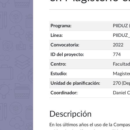
Programa
:
PIIDUZ (
Línea
:
PIIDUZ_
Convocatoria
:
2022
ID del proyecto
:
774
Centro
:
Faculta
Estudio
:
Magister
Unidad de planificación
:
270 (Dep
Coordinador
:
Daniel 
Descripción
En los últimos años el uso de la Compa