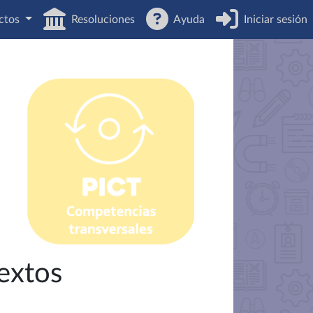
ctos
Resoluciones
Ayuda
Iniciar sesión
extos