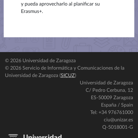
y pueda aprovecharlo al planificar su
Erasmus+.
© 2026 Universidad de Zaragoza
© 2026 Servicio de Informática y Comunicaciones de la
Universidad de Zaragoza (
SICUZ
)
Universidad de Zaragoza
C/ Pedro Cerbuna, 12
ES-50009 Zaragoza
España / Spain
Tel: +34 976761000
ciu@unizar.es
Q-5018001-G