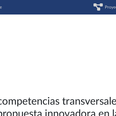
e
Proye
competencias transversales
 propuesta innovadora en 