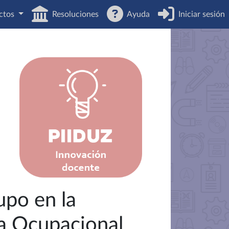
ctos
Resoluciones
Ayuda
Iniciar sesión
upo en la
a Ocupacional